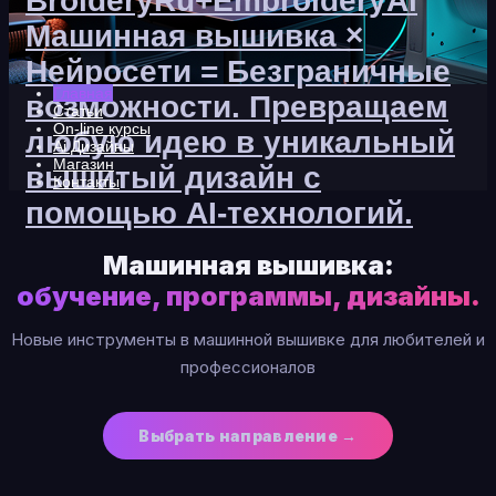
BroideryRu+EmbroideryAi
Машинная вышивка ×
Нейросети = Безграничные
Главная
возможности. Превращаем
Статьи
On-line курсы
любую идею в уникальный
Ai Дизайны
Магазин
вышитый дизайн с
Контакты
помощью AI-технологий.
Машинная вышивка:
обучение, программы, дизайны.
Новые инструменты в машинной вышивке для любителей и
профессионалов
Выбрать направление →