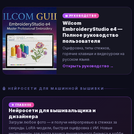
📖 РУКОВОДСТВО
Wilcom
EmbroideryStudio e4 —
Полное руководство
пользователя
Оцифровка, типы стежков,
горячие клавиши и видеоуроки на
русском языке.
Открыть руководство →
🤖 НЕЙРОСЕТИ ДЛЯ МАШИННОЙ ВЫШИВКИ
★ ГЛАВНОЕ
Нейросети для вышивальщика и
дизайнера
Загрузи любое фото — и получи нейропревью в стежках за
секунды. LoRA-модели, быстрая оцифровка с ИИ. Новые
инструменты для роста вашего вышивального бизнеса и хобби.