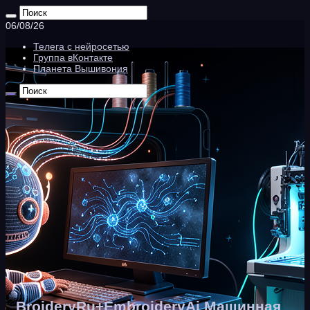
06/08/26
Телега с нейросетью
Группа вКонтакте
Планета Вышивония
BroideryRu+EmbroideryAi Машинная