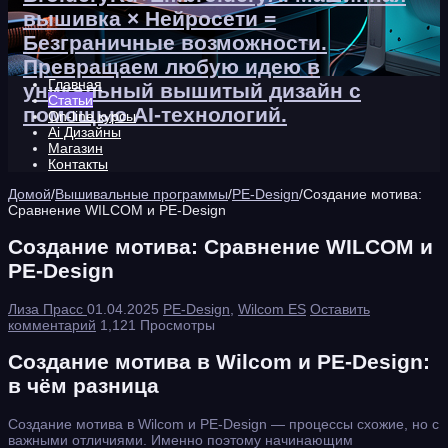
вышивка × Нейросети =
Безграничные возможности.
Превращаем любую идею в
Главная
уникальный вышитый дизайн с
Статьи
помощью AI-технологий.
On-line курсы
Ai Дизайны
Магазин
Контакты
Домой
/
Вышивальные программы
/
PE-Design
/
Создание мотива:
Сравнение WILCOM и PE-Design
Создание мотива: Сравнение WILCOM и
PE-Design
Лиза Прасс
01.04.2025
PE-Design
,
Wilcom ES
Оставить
комментарий
1,121 Просмотры
Создание мотива в Wilcom и PE-Design:
в чём разница
Создание мотива в Wilcom и PE-Design — процессы схожие, но с
важными отличиями. Именно поэтому начинающим