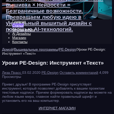
вышивка × Нейросети =
Безграничные возможности.
Превращаем любую идею в
Главная
уникальный вышитый дизайн с
Статьи
помощью AI-технологий.
On-line курсы
Ai Дизайны
Магазин
Контакты
Домой
/
Вышивальные программы
/
PE-Design
/
Уроки PE-Design:
Инструмент «Текст»
Уроки PE-Design: Инструмент «Текст»
Лиза Прасс
03.02.2020
PE-Design
Оставить комментарий
4,099
Просмотры
Привет, друзья! В программе PE-Design присутствует
инструмент, который позволяет добавлять к вашим проектам
текстовые надписи. Причем формировать надписи вы можете на
любом языке мира, главное найти правильный шрифт и
установить его на ваш компьютер.
ИНТЕРНЕТ-МАГАЗИН