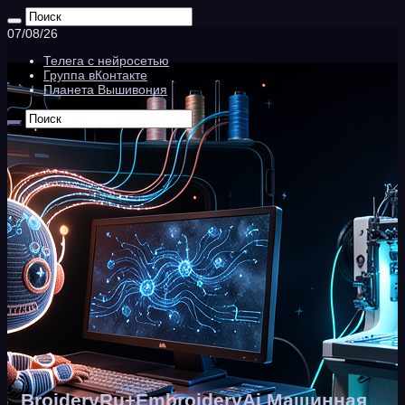
07/08/26
Телега с нейросетью
Группа вКонтакте
Планета Вышивония
BroideryRu+EmbroideryAi Машинная