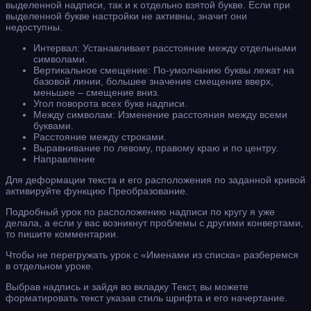
выделенной надписи, так и к отдельно взятой букве. Если при
выделенной букве настройки не активны, значит они
недоступны.
Интервал: Устанавливает расстояние между отдельными
символами.
Вертикальное смещение: По-умолчанию буквы лежат на
базовой линии, большее значение смещение вверх,
меньшее – смещение вниз.
Угол поворота всех букв надписи.
Между символам: Изменение расстояния между всеми
буквами.
Расстояние между строками.
Выравнивание по левому, правому краю и по центру.
Направление
Для деформации текста и его расположения по заданной кривой
активируйте функцию Преобразование.
Подробный урок по расположению надписи по кругу я уже
делала, а если у вас возникнут проблемы с другими конвертами,
то пишите комментарии.
Чтобы не перегружать урок с «Именами из списка» разберемся
в отдельном уроке.
Выбрав надпись и зайдя во вкладку Текст, вы можете
форматировать текст указав стиль шрифта и его начертание.