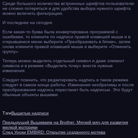
Среди большого количества встроенных шрифтов пользователю
не сложно потеряться и для удобства выбора нужного шрифта
можно включить фильтрацию.
И последнее на сегодня.
Если какая-то буква была конвертирована программой с
ошибками, то кликните по надписи правой клавишей мыши и в
открывшемся меню выберите «Преобразовать в блоки», затем
снова кликните правой клавишей мыши и выберите «Отменить
группу».
Теперь можно выделить отдельный символ и даже элемент
символа и в режиме «Выделить точку» внести нужные
изменения.
Следует помнить, что редактировать надпись в таком режиме
следует в самом конце работы. Изменения необратимы и после
преобразования надпись перестанет быть надписью. Это будут
обычные объекты вышивки.
Тэги
Вышитые надписи
Предыдущий
Вышиваем на Brother: Мягкий мяч для развития
мелкой моторики
След
Уроки EMBIRD: Открытие созданного мотива