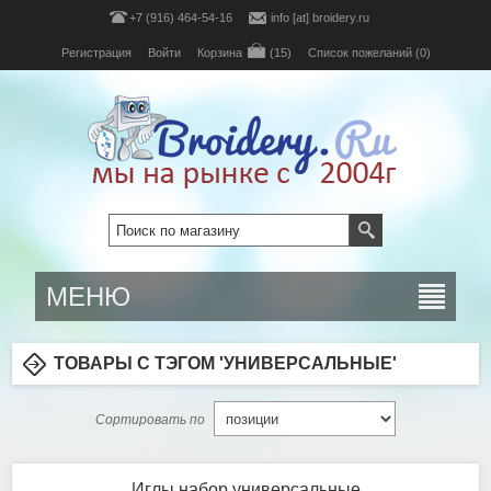
+7 (916) 464-54-16
info [at] broidery.ru
Регистрация
Войти
Корзина
(15)
Список пожеланий
(0)
МЕНЮ
ТОВАРЫ С ТЭГОМ 'УНИВЕРСАЛЬНЫЕ'
Сортировать по
Иглы набор универсальные