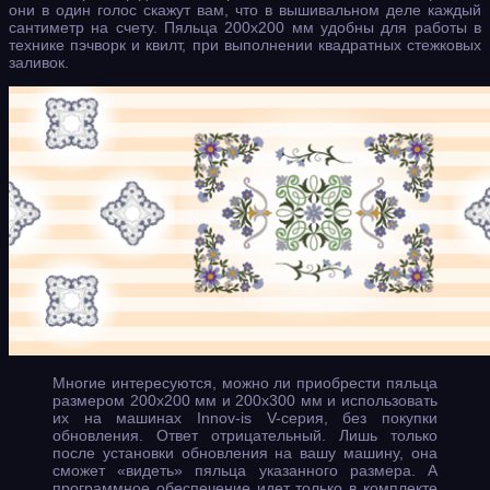
они в один голос скажут вам, что в вышивальном деле каждый
сантиметр на счету. Пяльца 200х200 мм удобны для работы в
технике пэчворк и квилт, при выполнении квадратных стежковых
заливок.
Многие интересуются, можно ли приобрести пяльца
размером 200х200 мм и 200х300 мм и использовать
их на машинах Innov-is V-серия, без покупки
обновления. Ответ отрицательный. Лишь только
после установки обновления на вашу машину, она
сможет «видеть» пяльца указанного размера. А
программное обеспечение идет только в комплекте