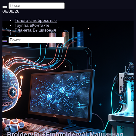
06/08/26
Телега с нейросетью
Группа вКонтакте
Планета Вышивония
BroideryRu+EmbroideryAi Машинная