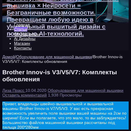
вышивка × Нейросети =
Безграничные возможности.
Превращаем любую идею в
Главная
уникальный вышитый дизайн с
Статьи
помощью AI-технологий.
On-line курсы
Ai Дизайны
Магазин
Контакты
Домой
/
Оборудование для машинной вышивки
/
Brother Innov-is
V3/V5/V7: Комплекты обновления
Brother Innov-is V3/V5/V7: Комплекты
обновления
Лиза Прасс
10.04.2020
Оборудование для машинной вышивки
Оставить комментарий
1,938 Просмотры
Привет, владельцы швейно-вышивальной и вышивальной
машины Brother Innov-is V7/V5/V3. У вас есть прекрасная
возможность увеличить поле вышивки вашей машины на 2см по
ширине! Если вы полагаете, что это мало, то вы заблуждаетесь!
Большинство файлов машинной вышивки рассчитаны под
пяльца 200*280мм