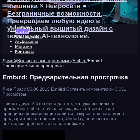
вышивка × Нейросети =
Безграничные возможности.
Превращаем любую идею в
Главная
уникальный вышитый дизайн с
Статьи
помощью AI-технологий.
On-line курсы
Ai Дизайны
Магазин
Контакты
Домой
/
Вышивальные программы
/
Embird
/
Embird:
Предварительная прострочка
Embird: Предварительная прострочка
Лиза Прасс
06.06.2019
Embird
Оставить комментарий
3,031
Просмотры
Привет, друзья! Это видео для тех, кто уже освоился в
программе Embird, научился создавать объекты, знает
принципы формирования заливки, в курсе, для чего нужна
предварительная прострочка, Underlay, но испытывает
некоторые проблемы с ее настройками.