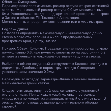
Offset — Смещение.
Параметр позволяет изменить размер отступа от края стежковой
заливки. Минимальный размер отступа 0.0 мм максимальный
6мм. Устанавливается для предварительной прострочки по краю
и Зиг-заг в объектах Fill, Колонки и Аппликация.
Можно менять в процентом соотношении или в миллиметрах.
Leght — Длина
Позволяет определить максимальную и минимальную длину
стежка в объектах Колонки и Филл, в предварительных
прострочках Край, Центр, Зиг-заг.
Пример: Объект Колонки, Предварительная прострочка по краю
по-умолчанию 0.6, нам нужно установить ее на расстоянии 0.2
от края и уменьшить максимальное значение длины стежка.
Выбираем объект созданный инструментом Колонка, заходим в
параметры, Глобальные параметры, вкладка Смещение,
устанавливаем значение 0.2мм.
Переходим во вкладку Параметры-Длина и меняем значение
максимальной длины стежка.
Следует учитывать одну проблему, связанную с установкой
отступа от края. При слишком узкой колонке, программа
упирается и не желает устанавливать нужный отступ от края. В
этом случае в помощь создание дополнительного объекта
строчкой.