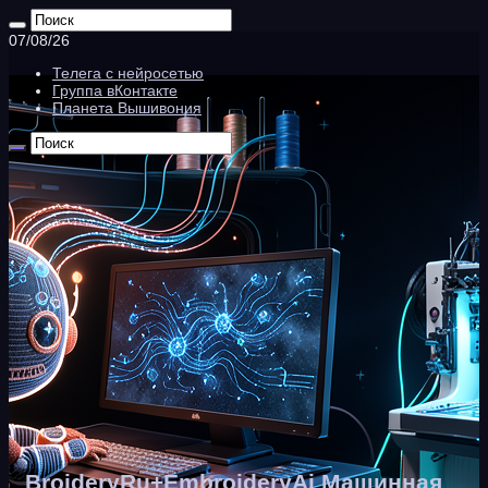
07/08/26
Телега с нейросетью
Группа вКонтакте
Планета Вышивония
BroideryRu+EmbroideryAi Машинная