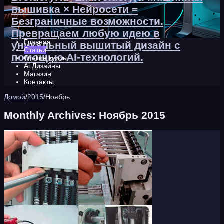
вышивка × Нейросети =
Безграничные возможности.
Превращаем любую идею в
Главная
уникальный вышитый дизайн с
Статьи
помощью AI-технологий.
On-line курсы
Ai Дизайны
Магазин
Контакты
Домой
/
2015
/
Ноябрь
Monthly Archives:
Ноябрь 2015