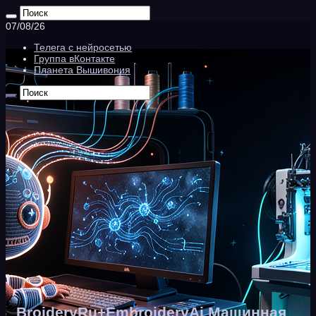
07/08/26
Телега с нейросетью
Группа вКонтакте
Планета Вышивония
BroideryRu+EmbroideryAi Машинная