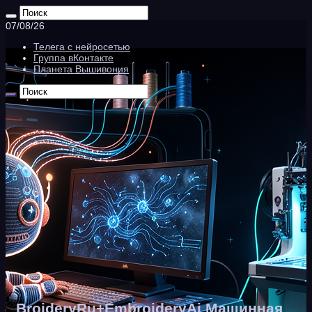
07/08/26
Телега с нейросетью
Группа вКонтакте
Планета Вышивония
BroideryRu+EmbroideryAi Машинная