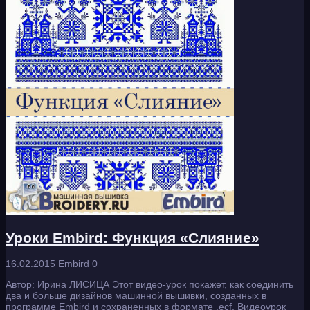
Уроки Embird: Функция «Слияние»
16.02.2015
Embird
0
Автор: Ирина ЛИСИЦА Этот видео-урок покажет, как соединить
два и больше дизайнов машинной вышивки, созданных в
программе Embird и сохраненных в формате .есf. Видеоурок