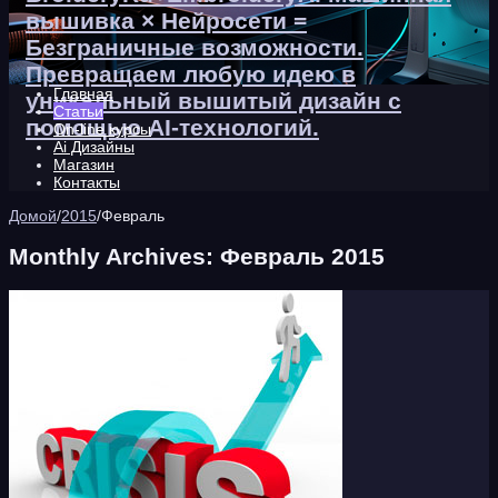
вышивка × Нейросети =
Безграничные возможности.
Превращаем любую идею в
Главная
уникальный вышитый дизайн с
Статьи
помощью AI-технологий.
On-line курсы
Ai Дизайны
Магазин
Контакты
Домой
/
2015
/
Февраль
Monthly Archives:
Февраль 2015