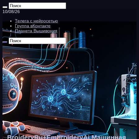
10/08/26
Телега с нейросетью
Группа вКонтакте
Планета Вышивония
BroideryRu+EmbroideryAi Машинная