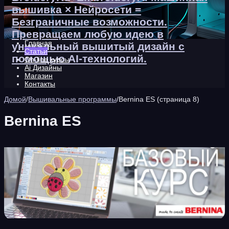
вышивка × Нейросети =
Безграничные возможности.
Превращаем любую идею в
Главная
уникальный вышитый дизайн с
Статьи
помощью AI-технологий.
On-line курсы
Ai Дизайны
Магазин
Контакты
Домой
/
Вышивальные программы
/
Bernina ES (страница 8)
Bernina ES