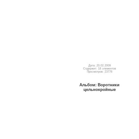
Дата: 20.02.2009
Содержит: 18 элементов
Просмотров: 23776
Альбом: Воротники
цельнокройные