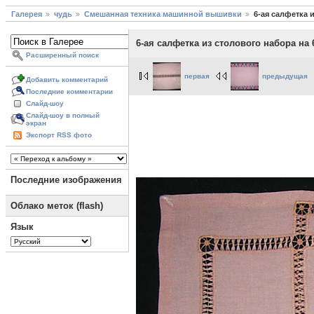
Галерея
чудь
Смешанная техника машинной вышивки
6-ая салфетка 
6-ая салфетка из столового набора на 
Расширенный поиск
первая
предыдущая
Добавить комментарий
Последние комментарии
Слайд-шоу
Слайд-шоу в полный
экран
Экспорт RSS фото
Последние изображения
Облако меток (flash)
Язык