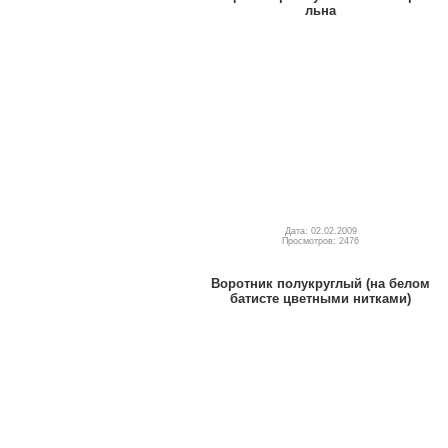
льна
Дата: 02.02.2009
Просмотров: 2476
Воротник полукруглый (на белом
батисте цветными нитками)