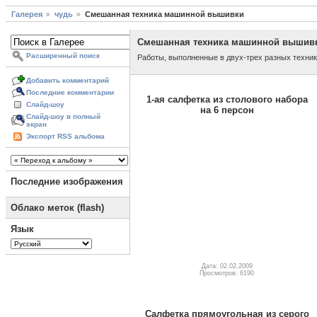
Галерея
чудь
Смешанная техника машинной вышивки
Смешанная техника машинной вышив
Расширенный поиск
Работы, выполненные в двух-трех разных техн
Добавить комментарий
Последние комментарии
1-ая салфетка из столового набора
Слайд-шоу
на 6 персон
Слайд-шоу в полный
экран
Экспорт RSS альбома
Последние изображения
Облако меток (flash)
Язык
Дата: 02.02.2009
Просмотров: 6190
Салфетка прямоугольная из серого