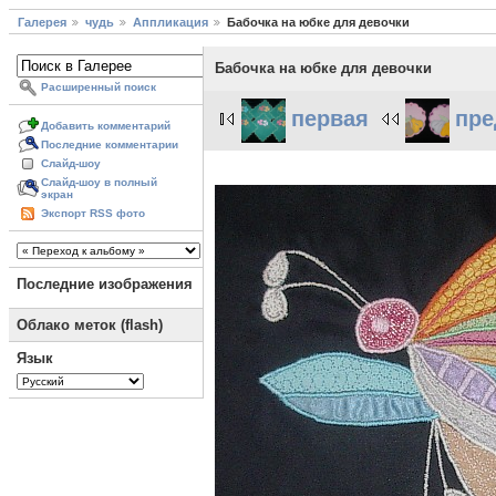
Галерея
чудь
Аппликация
Бабочка на юбке для девочки
Бабочка на юбке для девочки
Расширенный поиск
первая
пр
Добавить комментарий
Последние комментарии
Слайд-шоу
Слайд-шоу в полный
экран
Экспорт RSS фото
Последние изображения
Облако меток (flash)
Язык