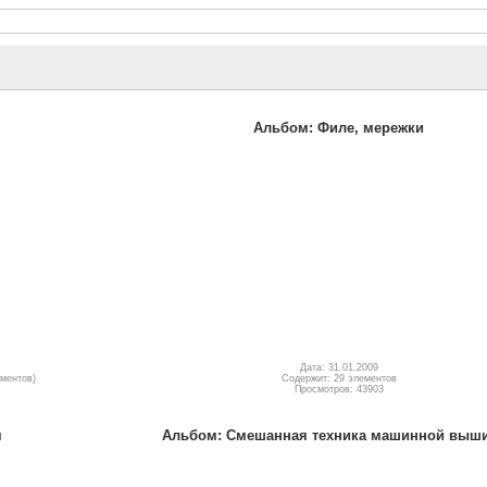
Альбом: Филе, мережки
Дата: 31.01.2009
ементов)
Содержит: 29 элементов
Просмотров: 43903
я
Альбом: Смешанная техника машинной выш