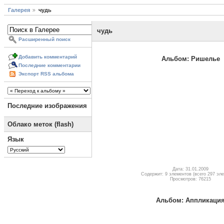
Галерея
чудь
чудь
Расширенный поиск
Добавить комментарий
Альбом: Ришелье
Последние комментарии
Экспорт RSS альбома
Последние изображения
Облако меток (flash)
Язык
Дата: 31.01.2009
Содержит: 9 элементов (всего 297 эл
Просмотров: 76215
Альбом: Аппликаци