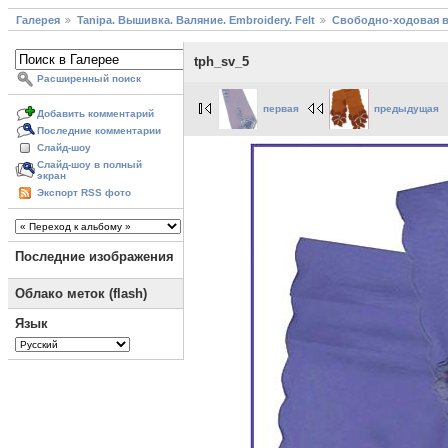
Галерея
Tanipa. Вышивка. Валяние. Embroidery. Felt
Свободно-ходовая 
tph_sv_5
Расширенный поиск
первая
предыдущая
Добавить комментарий
Последние комментарии
Слайд-шоу
Слайд-шоу в полный
экран
Экспорт RSS фото
Последние изображения
Облако меток (flash)
Язык