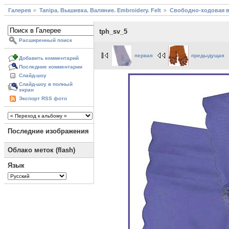
Галерея
Tanipa. Вышивка. Валяние. Embroidery. Felt
Свободно-ходовая 
tph_sv_5
Расширенный поиск
первая
предыдущая
Добавить комментарий
Последние комментарии
Слайд-шоу
Слайд-шоу в полный
экран
Экспорт RSS фото
Последние изображения
Облако меток (flash)
Язык