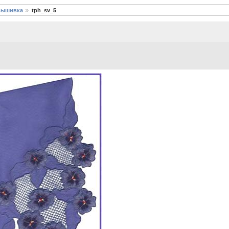
вышивка
tph_sv_5