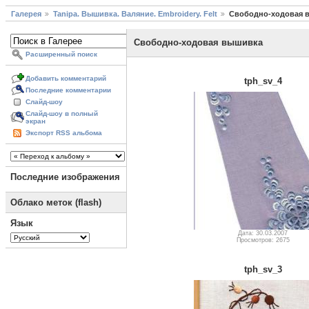
Галерея
Tanipa. Вышивка. Валяние. Embroidery. Felt
Свободно-ходовая 
Свободно-ходовая вышивка
Расширенный поиск
Добавить комментарий
tph_sv_4
Последние комментарии
Слайд-шоу
Слайд-шоу в полный
экран
Экспорт RSS альбома
Последние изображения
Облако меток (flash)
Язык
Дата: 30.03.2007
Просмотров: 2675
tph_sv_3