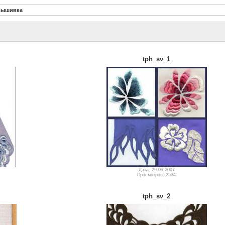
вышивка
tph_sv_1
Дата: 29.03.2007
Просмотров: 2534
tph_sv_2