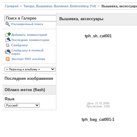
Галерея
Tanipa. Вышивка. Валяние. Embroidery. Felt
Вышивка, аксессуар
Вышивка, аксессуары
Расширенный поиск
Добавить комментарий
tph_sh_cat001
Последние комментарии
Слайд-шоу
Слайд-шоу в полный
экран
Экспорт RSS альбома
Последние изображения
Облако меток (flash)
Язык
Дата: 21.02.2008
Просмотров: 2328
tph_bag_cat001-1