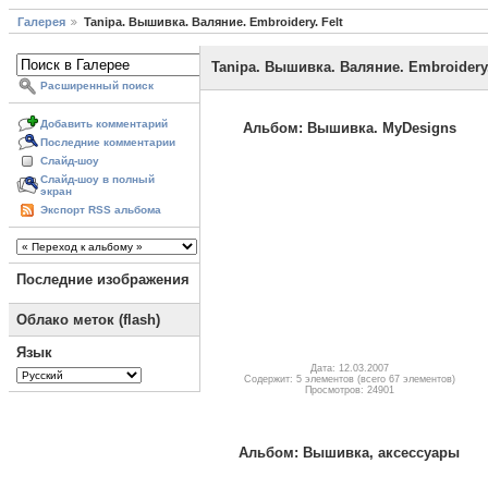
Галерея
Tanipa. Вышивка. Валяние. Embroidery. Felt
Tanipa. Вышивка. Валяние. Embroidery.
Расширенный поиск
Добавить комментарий
Альбом: Вышивка. MyDesigns
Последние комментарии
Слайд-шоу
Слайд-шоу в полный
экран
Экспорт RSS альбома
Последние изображения
Облако меток (flash)
Язык
Дата: 12.03.2007
Содержит: 5 элементов (всего 67 элементов)
Просмотров: 24901
Альбом: Вышивка, аксессуары