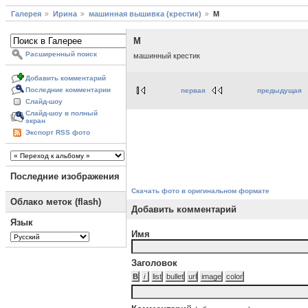
Галерея
Ирина
машинная вышивка (крестик)
М
М
Расширенный поиск
машинный крестик
Добавить комментарий
Последние комментарии
первая
предыдущая
Слайд-шоу
Слайд-шоу в полный
экран
Экспорт RSS фото
Последние изображения
Скачать фото в оригинальном формате
Облако меток (flash)
Добавить комментарий
Язык
Имя
Заголовок