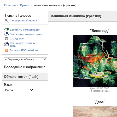
Галерея
Ирина
машинная вышивка (крестик)
машинная вышивка (крестик)
Расширенный поиск
Добавить комментарий
"Виноград"
Последние комментарии
Слайд-шоу
Слайд-шоу в полный
экран
Экспорт RSS альбома
Последние изображения
Облако меток (flash)
Язык
Дата: 22.07.2007
Просмотров: 3534
"Двое"