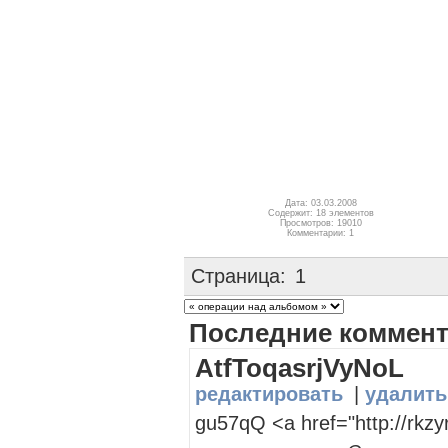
Дата: 03.03.2008
Содержит: 18 элементов
Просмотров: 19010
Комментарии: 1
Страница:
1
Последние коммен
AtfToqasrjVyNoL
редактировать
|
удалить
gu57qQ <a href="http://rkz