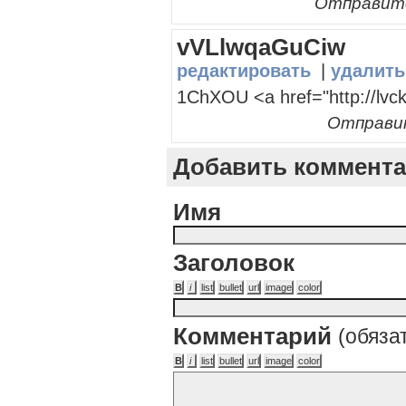
Отправител
vVLlwqaGuCiw
редактировать
|
удалить
1ChXOU <a href="http://lvc
Отправите
Добавить коммент
Имя
Заголовок
Комментарий
(обяза