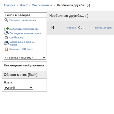
Галерея
MikeP
Мои животные
Необычная дружба... ;-)
Необычная дружба... ;-)
Расширенный поиск
первая
предыдущая
Добавить комментарий
Последние комментарии
Слайд-шоу
Слайд-шоу в полный
экран
Экспорт RSS фото
Последние изображения
Облако меток (flash)
Язык