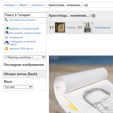
Галерея
MikeP
Смешное
Красотища... неземная... :-)))
Красотища... неземная... :-)))
Расширенный поиск
первая
предыдущая
Добавить комментарий
Последние комментарии
Слайд-шоу
Слайд-шоу в полный
экран
Экспорт RSS фото
Последние изображения
Облако меток (flash)
Язык