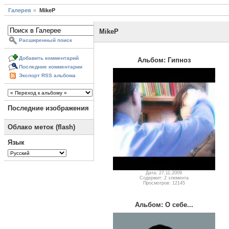
Галерея
MikeP
MikeP
Расширенный поиск
Добавить комментарий
Альбом: Гипноз
Последние комментарии
Экспорт RSS альбома
Последние изображения
Облако меток (flash)
Язык
Дата: 27.11.2009
Содержит: 2 элемента
Просмотров: 12145
Альбом: О себе...