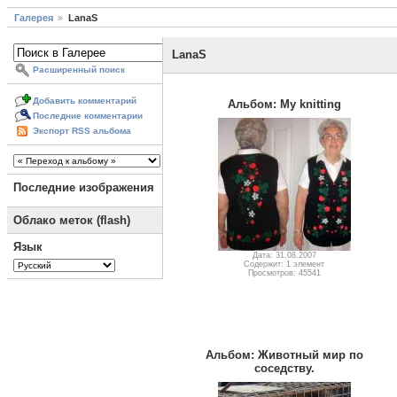
Галерея
LanaS
LanaS
Расширенный поиск
Добавить комментарий
Альбом: My knitting
Последние комментарии
Экспорт RSS альбома
Последние изображения
Облако меток (flash)
Язык
Дата: 31.08.2007
Содержит: 1 элемент
Просмотров: 45541
Альбом: Животный мир по
соседству.