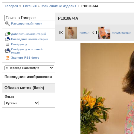
Галерея
Евгения
Мои сшитые изделия
P1010674A
P1010674A
Расширенный поиск
первая
предыдущая
Добавить комментарий
Последние комментарии
Слайд-шоу
Слайд-шоу в полный
экран
Экспорт RSS фото
Последние изображения
Облако меток (flash)
Язык