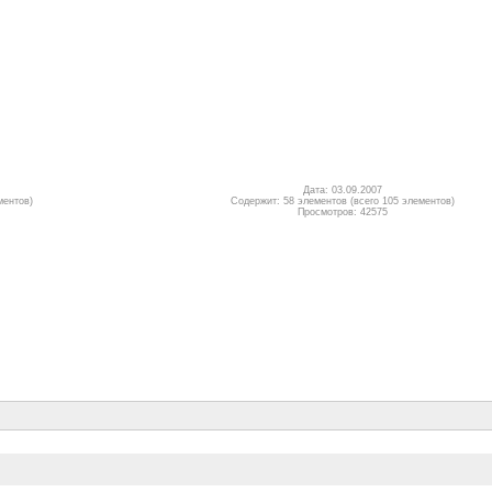
Дата: 03.09.2007
ментов)
Содержит: 58 элементов (всего 105 элементов)
Просмотров: 42575