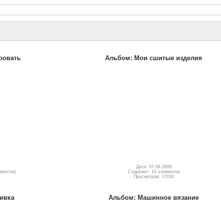
ровать
Альбом: Мои сшитые изделия
Дата: 07.06.2008
ементов)
Содержит: 10 элементов
Просмотров: 17030
ивка
Альбом: Машинное вязание