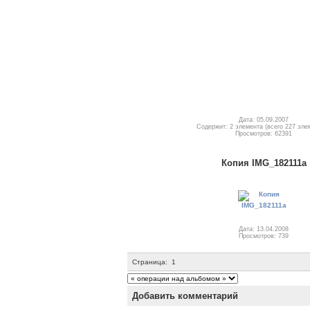
Дата: 05.09.2007
Содержит: 2 элемента (всего 227 эле
Просмотров: 62391
Копия IMG_182111a
Дата: 13.04.2008
Просмотров: 739
Страница:
1
Добавить комментарий