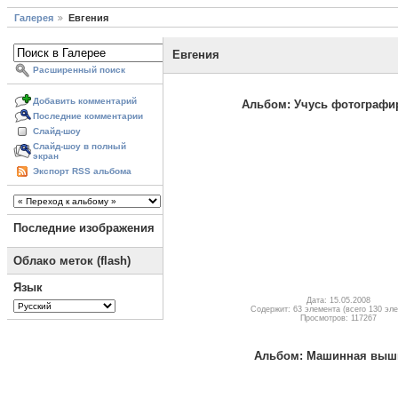
Галерея
Евгения
Евгения
Расширенный поиск
Добавить комментарий
Альбом: Учусь фотографи
Последние комментарии
Слайд-шоу
Слайд-шоу в полный
экран
Экспорт RSS альбома
Последние изображения
Облако меток (flash)
Язык
Дата: 15.05.2008
Содержит: 63 элемента (всего 130 эл
Просмотров: 117267
Альбом: Машинная выш