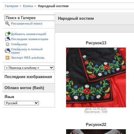
Галерея
Елена
Народный костюм
Народный костюм
Расширенный поиск
Добавить комментарий
Последние комментарии
Рисунок13
Слайд-шоу
Слайд-шоу в полный
экран
Экспорт RSS альбома
Последние изображения
Облако меток (flash)
Язык
Дата: 12.06.2011
Просмотров: 7046
Рисунок22