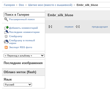
Галерея
Deo
Шитие мое (вместе с вышивкой)
Embr_silk_bluse
Embr_silk_bluse
Расширенный поиск
первая
предыдущая
Добавить комментарий
Последние комментарии
Слайд-шоу
Слайд-шоу в полный
экран
Экспорт RSS фото
Последние изображения
Облако меток (flash)
Язык