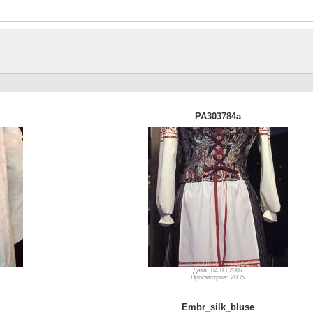
PA303784a
Дата: 04.03.2007
Просмотров: 2035
Embr_silk_bluse