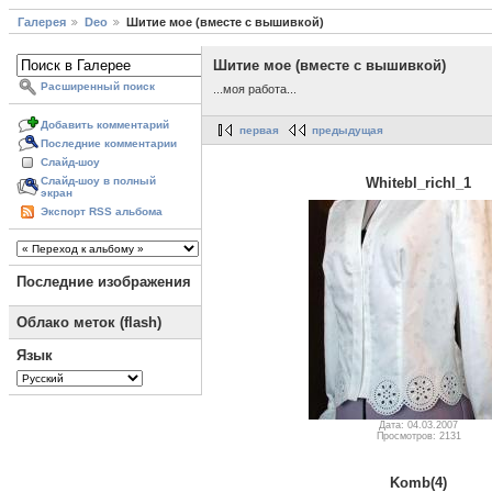
Галерея
Deo
Шитие мое (вместе с вышивкой)
Шитие мое (вместе с вышивкой)
Расширенный поиск
...моя работа...
Добавить комментарий
первая
предыдущая
Последние комментарии
Слайд-шоу
Whitebl_richl_1
Слайд-шоу в полный
экран
Экспорт RSS альбома
Последние изображения
Облако меток (flash)
Язык
Дата: 04.03.2007
Просмотров: 2131
Komb(4)