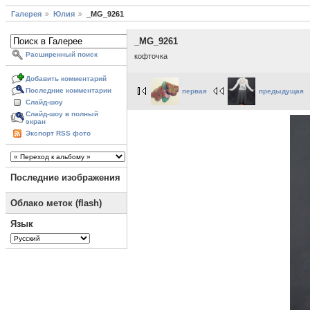
Галерея
Юлия
_MG_9261
_MG_9261
Расширенный поиск
кофточка
Добавить комментарий
Последние комментарии
первая
предыдущая
Слайд-шоу
Слайд-шоу в полный
экран
Экспорт RSS фото
Последние изображения
Облако меток (flash)
Язык