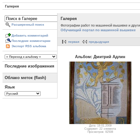
Галерея
Галерея
Расширенный поиск
Фотографии работ по машинной вышивке и другим
Обучающий портал по машинной вышивке
Добавить комментарий
Последние комментарии
первая
предыдущая
Экспорт RSS альбома
Альбом: Дмитрий Адлин
Последние изображения
Облако меток (flash)
Язык
Дата: 19.01.2009
Содержит: 22 элемента
Просмотров: 82508