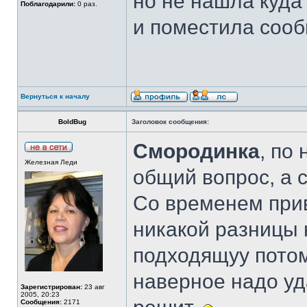
но не нашла куда
Поблагодарили:
0 раз.
и поместила сооб
Вернуться к началу
BoldBug
Заголовок сообщения:
Смородинка
, по
Железная Леди
общий вопрос, а 
Со временем прив
никакой разницы 
подходящуу потом,
наверное надо уд
Зарегистрирован:
23 авг
2005, 20:23
Сообщения:
2171