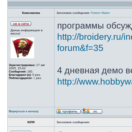
Комсомолка
Заголовок сообщения:
Pattern Maker
программы обсуж
Даешь информацию в
массы!
http://broidery.ru
forum&f=35
Зарегистрирован:
17 авг
4 дневная демо в
2005, 15:42
Сообщения:
181
Благодарил (а):
0 раз.
Поблагодарили:
1
раз.
http://www.hobbyw
Вернуться к началу
ЮЛЯ
Заголовок сообщения: