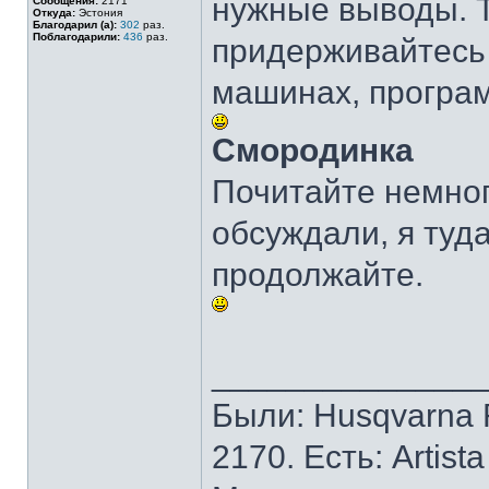
нужные выводы. Т
Сообщения:
2171
Откуда:
Эстония
Благодарил (а):
302
раз.
Поблагодарили:
436
раз.
придерживайтесь 
машинах, програм
Смородинка
Почитайте немног
обсуждали, я туд
продолжайте.
______________
Были: Husqvarna Ro
2170. Есть: Artist