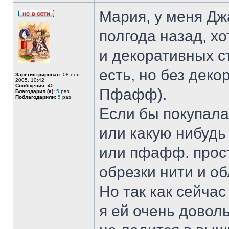
Мария, у меня Дж
полгода назад, х
и декоративных с
есть, но без деко
Зарегистрирован:
08 ноя
2005, 10:42
Сообщения:
40
Пфафф).
Благодарил (а):
5
раз.
Поблагодарили:
5
раз.
Если бы покупала
или какую нибудь
или пфафф. прост
обрезки нити и о
Но так как сейча
я ей очень доволь