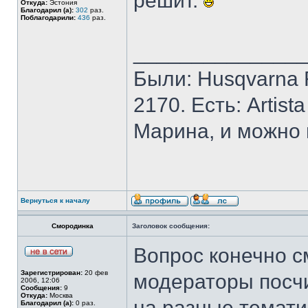
решит.
Откуда:
Эстония
Благодарил (а):
302
раз.
Поблагодарили:
436
раз.
______________
Были: Husqvarna Ro
2170. Есть: Artist
Марина, и можно 
Вернуться к началу
Смородинка
Заголовок сообщения:
Вопрос конечно 
Зарегистрирован:
20 фев
модераторы посчи
2006, 12:06
Сообщения:
9
Откуда:
Москва
на разные тематик
Благодарил (а):
0 раз.