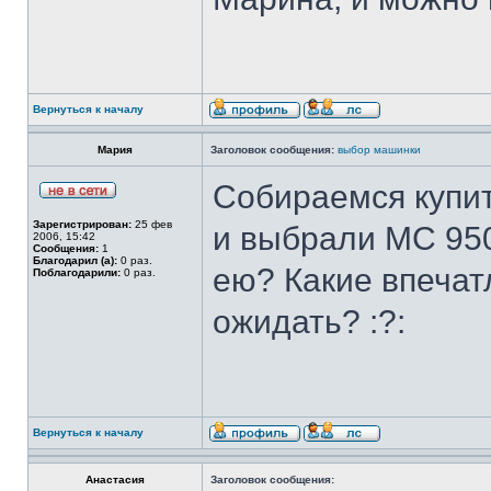
Вернуться к началу
Мария
Заголовок сообщения:
выбор машинки
Собираемся купи
Зарегистрирован:
25 фев
и выбрали МС 950
2006, 15:42
Сообщения:
1
Благодарил (а):
0 раз.
ею? Какие впечат
Поблагодарили:
0 раз.
ожидать? :?:
Вернуться к началу
Анастасия
Заголовок сообщения: