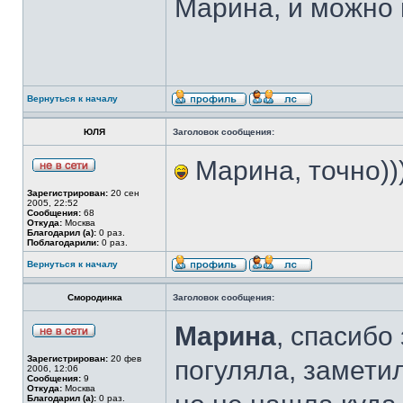
Марина, и можно 
Вернуться к началу
ЮЛЯ
Заголовок сообщения:
Марина, точно))
Зарегистрирован:
20 сен
2005, 22:52
Сообщения:
68
Откуда:
Москва
Благодарил (а):
0 раз.
Поблагодарили:
0 раз.
Вернуться к началу
Смородинка
Заголовок сообщения:
Марина
, спасибо
Зарегистрирован:
20 фев
погуляла, замети
2006, 12:06
Сообщения:
9
Откуда:
Москва
Благодарил (а):
0 раз.