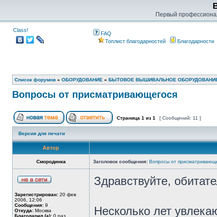
Первый профессиона
Class!
FAQ
Топлист благодарностей
Благодарности
Список форумов
»
ОБОРУДОВАНИЕ
»
БЫТОВОЕ ВЫШИВАЛЬНОЕ ОБОРУДОВАНИ
Вопросы от присматривающегося
Страница
1
из
1
[ Сообщений: 11 ]
Версия для печати
Автор
Смородинка
Заголовок сообщения:
Вопросы от присматривающ
Здравствуйте, обитате
Зарегистрирован:
20 фев
2006, 12:06
Сообщения:
9
Несколько лет увлека
Откуда:
Москва
Благодарил (а):
0 раз.