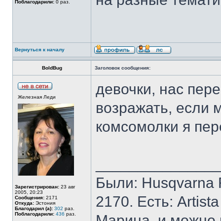
Поблагодарили:
0 раз.
Вернуться к началу
BoldBug
Заголовок сообщения:
девочки, нас пер
Железная Леди
возражать, если 
комсомолки я пер
______________
Были: Husqvarna Ro
Зарегистрирован:
23 авг
2005, 20:23
2170. Есть: Artist
Сообщения:
2171
Откуда:
Эстония
Благодарил (а):
302
раз.
Поблагодарили:
436
раз.
Марина, и можно 