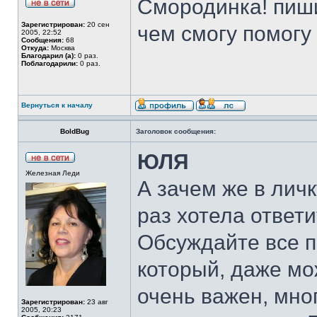
Смородинка! пиши
Зарегистрирован:
20 сен
чем смогу помогу
2005, 22:52
Сообщения:
68
Откуда:
Москва
Благодарил (а):
0 раз.
Поблагодарили:
0 раз.
Вернуться к началу
BoldBug
Заголовок сообщения:
ЮЛЯ
Железная Леди
А зачем же в личк
раз хотела ответ
Обсуждайте все 
который, даже мо
очень важен, мно
Зарегистрирован:
23 авг
2005, 20:23