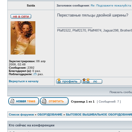
Saida
Заголовок сообщения:
Re: Подскажите пожалуйста н
Переставные пяльцы двойной ширины?
_________________
Pfaff1522, Pfaff2170, Pfaff4874, Jaguar298, Brother
Зарегистрирован:
06 апр
2006, 02:48
Сообщения:
2392
Благодарил (а):
0 раз.
Поблагодарили:
25
раз.
Вернуться к началу
Показать сообщ
Страница
1
из
1
[ Сообщений: 7 ]
Список форумов
»
ОБОРУДОВАНИЕ
»
БЫТОВОЕ ВЫШИВАЛЬНОЕ ОБОРУДОВАНИ
Кто сейчас на конференции