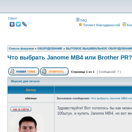
Class!
FAQ
Топлист благодарностей
Бла
Список форумов
»
ОБОРУДОВАНИЕ
»
БЫТОВОЕ ВЫШИВАЛЬНОЕ ОБОРУДОВАНИ
Что выбрать Janome MB4 или Brother PR?
Страница
1
из
1
[ Сообщений: 7 ]
Версия для печати
Автор
shirmax
Заголовок сообщения:
Что выбрать Janome MB4 ил
Здравствуйте! Вот хотелось бы как можн
100штук, и купить Janome MB4, но вот м