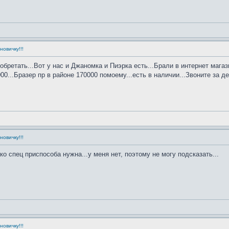
овичку!!!
бретать...Вот у нас и Джаномка и Пиэрка есть...Брали в интернет магази
...Бразер пр в районе 170000 помоему...есть в наличии...Звоните за ден
овичку!!!
 спец приспособа нужна...у меня нет, поэтому не могу подсказать...
овичку!!!