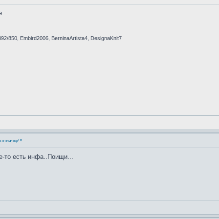
е
892/850, Embird2006, BerninaArtista4, DesignaKnit7
овичку!!!
е-то есть инфа..Поищи...