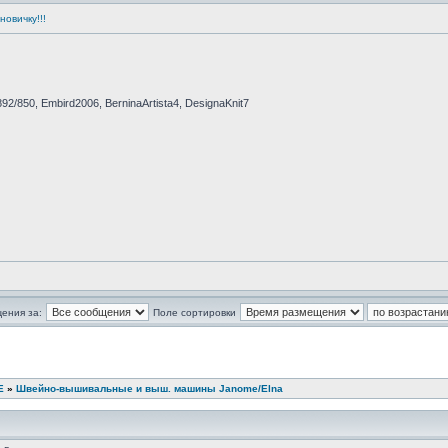
овичку!!!
892/850, Embird2006, BerninaArtista4, DesignaKnit7
ения за:
Поле сортировки
Е
»
Швейно-вышивальные и выш. машины Janome/Elna