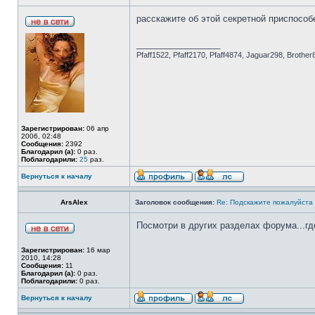
расскажите об этой секретной приспособ
_________________
Pfaff1522, Pfaff2170, Pfaff4874, Jaguar298, Brother
Зарегистрирован:
06 апр
2006, 02:48
Сообщения:
2392
Благодарил (а):
0 раз.
Поблагодарили:
25
раз.
Вернуться к началу
ArsAlex
Заголовок сообщения:
Re: Подскажите пожалуйста н
Посмотри в других разделах форума...гд
Зарегистрирован:
16 мар
2010, 14:28
Сообщения:
11
Благодарил (а):
0 раз.
Поблагодарили:
0 раз.
Вернуться к началу