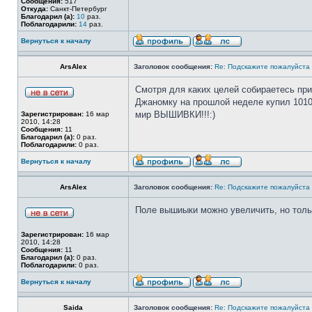
Сообщения:
517
Откуда:
Санкт-Петербург
Благодарил (а):
10
раз.
Поблагодарили:
14
раз.
Вернуться к началу
ArsAlex
Заголовок сообщения:
Re: Подскажите пожалуйста н
Смотря для каких целей собираетесь прио
Джаномку на прошлой неделе купил 101000
мир ВЫШИВКИ!!!:)
Зарегистрирован:
16 мар
2010, 14:28
Сообщения:
11
Благодарил (а):
0 раз.
Поблагодарили:
0 раз.
Вернуться к началу
ArsAlex
Заголовок сообщения:
Re: Подскажите пожалуйста н
Поле вышиыки можно увеличить, но только
Зарегистрирован:
16 мар
2010, 14:28
Сообщения:
11
Благодарил (а):
0 раз.
Поблагодарили:
0 раз.
Вернуться к началу
Saida
Заголовок сообщения:
Re: Подскажите пожалуйста н