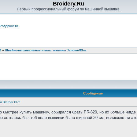
Broidery.Ru
Первый профессиональный форум по машинной вышивке.
годарности
Е
»
Швейно-вышивальные и выш. машины Janome/Elna
Сообщение
и Brother PR?
о быстрее купить машинку, собирался брать PR-620, но их больше нигде 
не хотелось бы чтоб поле вышивки было шириной 30 см, возможно ли это