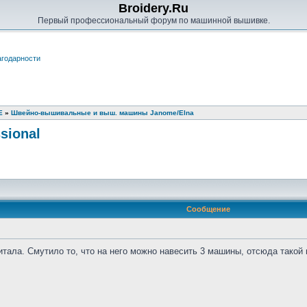
Broidery.Ru
Первый профессиональный форум по машинной вышивке.
годарности
Е
»
Швейно-вышивальные и выш. машины Janome/Elna
sional
Сообщение
тала. Смутило то, что на него можно навесить 3 машины, отсюда такой