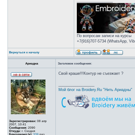
_________________
По вопросам записи на курсы
+7(916)707-5734 (WhatsApp, Vibe
Вернуться к началу
Ариадна
Заголовок сообщения:
Свой краше!!!Контур не съезжает ?
_________________
Мой блог на Broidery.Ru "Нить Ариадны"
Зарегистрирован:
08 апр
2007, 10:41
Сообщения:
2090
Откуда:
г. Сходня
Благодарил (а):
339
раз.