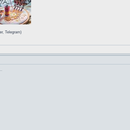
r, Telegram)
..