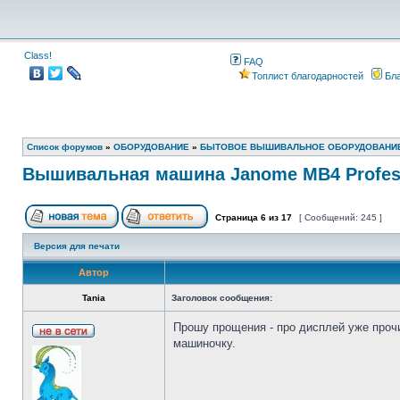
Class!
FAQ
Топлист благодарностей
Бла
Список форумов
»
ОБОРУДОВАНИЕ
»
БЫТОВОЕ ВЫШИВАЛЬНОЕ ОБОРУДОВАНИ
Вышивальная машина Janome MB4 Profes
Страница
6
из
17
[ Сообщений: 245 ]
Версия для печати
Автор
Tania
Заголовок сообщения:
Прошу прощения - про дисплей уже прочи
машиночку.