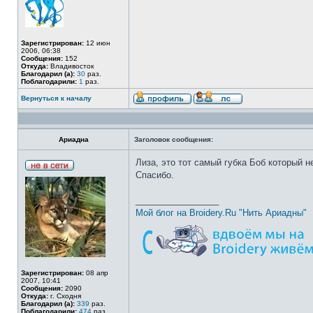
Зарегистрирован:
12 июн
2006, 06:38
Сообщения:
152
Откуда:
Владивосток
Благодарил (а):
30
раз.
Поблагодарили:
1
раз.
Вернуться к началу
Ариадна
Заголовок сообщения:
Лиза, это тот самый губка Боб который 
Спасибо.
_________________
Мой блог на Broidery.Ru "Нить Ариадны"
Зарегистрирован:
08 апр
2007, 10:41
Сообщения:
2090
Откуда:
г. Сходня
Благодарил (а):
339
раз.
Поблагодарили:
474
раз.