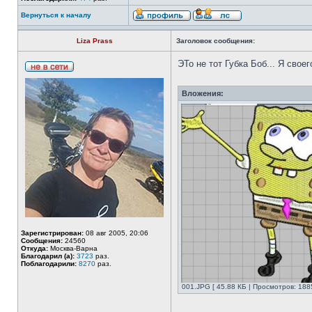
Вернуться к началу
Liza Prass
Заголовок сообщения:
ЭТо не тот Губка Боб... Я свое
Вложения:
Зарегистрирован:
08 авг 2005, 20:06
Сообщения:
24560
Откуда:
Москва-Варна
Благодарил (а):
3723
раз.
Поблагодарили:
8270
раз.
001.JPG [ 45.88 КБ | Просмотров: 1885