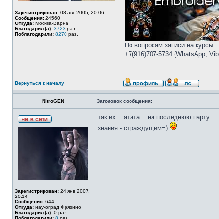
Зарегистрирован:
08 авг 2005, 20:06
Сообщения:
24560
Откуда:
Москва-Варна
Благодарил (а):
3723
раз.
Поблагодарили:
8270
раз.
По вопросам записи на курсы
+7(916)707-5734 (WhatsApp, Vibe
Вернуться к началу
NitroGEN
Заголовок сообщения:
так их ...атата....на последнюю парту.....
знания - страждущим=)
Зарегистрирован:
24 янв 2007,
20:14
Сообщения:
644
Откуда:
наукоград Фрязино
Благодарил (а):
0 раз.
Поблагодарили:
8
раз.