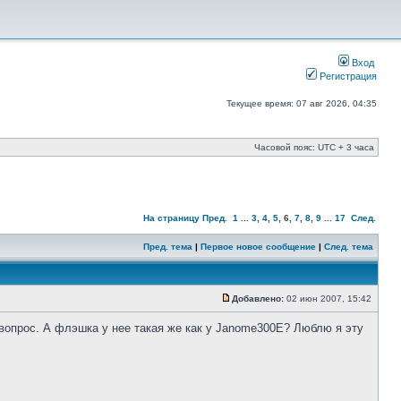
Вход
Регистрация
Текущее время: 07 авг 2026, 04:35
Часовой пояс: UTC + 3 часа
На страницу
Пред.
1
...
3
,
4
,
5
,
6
,
7
,
8
,
9
...
17
След.
Пред. тема
|
Первое новое сообщение
|
След. тема
Добавлено:
02 июн 2007, 15:42
 вопрос. А флэшка у нее такая же как у Janome300E? Люблю я эту