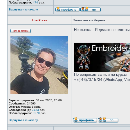
Поблагодарили:
474
раз.
Вернуться к началу
Liza Prass
Заголовок сообщения:
Не съехал. Я делаю не плотные 
_________________
По вопросам записи на курсы
+7(916)707-5734 (WhatsApp, Vibe
Зарегистрирован:
08 авг 2005, 20:06
Сообщения:
24560
Откуда:
Москва-Варна
Благодарил (а):
3723
раз.
Поблагодарили:
8270
раз.
Вернуться к началу