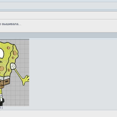
го вышивала...
 ]