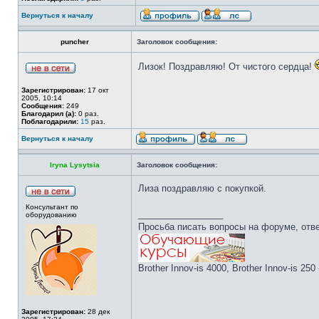
Вернуться к началу
puncher
Заголовок сообщения:
Лизок! Поздравляю! От чистого сердца!
Зарегистрирован:
17 окт
2005, 10:14
Сообщения:
249
Благодарил (а):
0 раз.
Поблагодарили:
15
раз.
Вернуться к началу
Iryna Lysytsia
Заголовок сообщения:
Лиза поздравляю с покупкой.
Консультант по
_________________
оборудованию
Просьба писать вопросы на форуме, отве
Brother Innov-is 4000, Brother Innov-is 25
Зарегистрирован:
28 дек