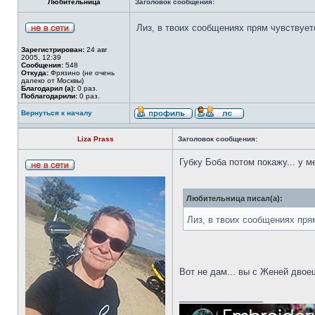
Любительница
Заголовок сообщения:
Лиз, в твоих сообщениях прям чувствует
Зарегистрирован:
24 авг
2005, 12:39
Сообщения:
548
Откуда:
Фрязино (не очень
далеко от Москвы)
Благодарил (а):
0 раз.
Поблагодарили:
0 раз.
Вернуться к началу
Liza Prass
Заголовок сообщения:
Губку Боба потом покажу... у 
Любительница писал(а):
Лиз, в твоих сообщениях пря
Вот не дам... вы с Женей двое
_________________