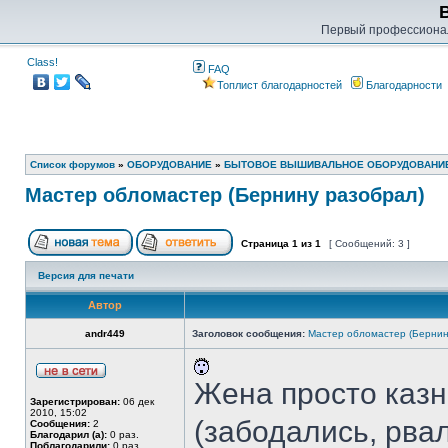
Первый профессиона
Class!
FAQ
Топлист благодарностей
Благодарности
Список форумов
»
ОБОРУДОВАНИЕ
»
БЫТОВОЕ ВЫШИВАЛЬНОЕ ОБОРУДОВАНИ
Мастер обломастер (Бернину разобрал)
Страница
1
из
1
[ Сообщений: 3 ]
Версия для печати
Автор
andr449
Заголовок сообщения:
Мастер обломастер (Бернин
Жена просто казн
Зарегистрирован:
06 дек
2010, 15:02
(забодались, рвал
Сообщения:
2
Благодарил (а):
0 раз.
Поблагодарили:
0 раз.