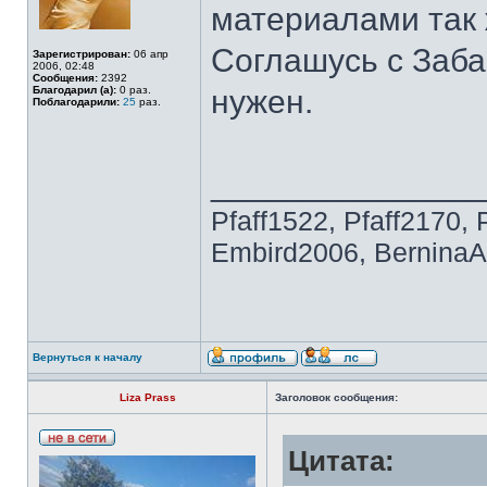
материалами так 
Соглашусь с Заба
Зарегистрирован:
06 апр
2006, 02:48
Сообщения:
2392
Благодарил (а):
0 раз.
нужен.
Поблагодарили:
25
раз.
______________
Pfaff1522, Pfaff2170, 
Embird2006, BerninaAr
Вернуться к началу
Liza Prass
Заголовок сообщения:
Цитата: