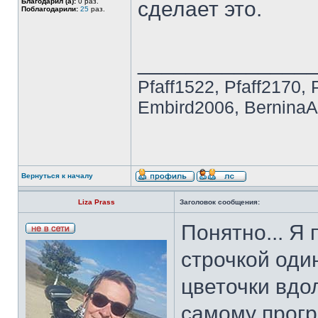
Благодарил (а):
0 раз.
сделает это.
Поблагодарили:
25
раз.
______________
Pfaff1522, Pfaff2170, 
Embird2006, BerninaAr
Вернуться к началу
Liza Prass
Заголовок сообщения:
Понятно... Я
строчкой оди
цветочки вдо
самому прогр