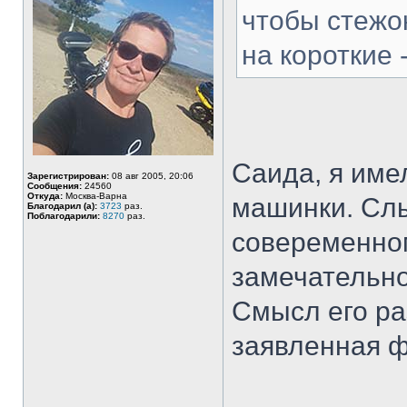
чтобы стежо
на короткие 
Саида, я име
Зарегистрирован:
08 авг 2005, 20:06
Сообщения:
24560
Откуда:
Москва-Варна
машинки. Сл
Благодарил (а):
3723
раз.
Поблагодарили:
8270
раз.
совеременном
замечательно
Смысл его ра
заявленная 