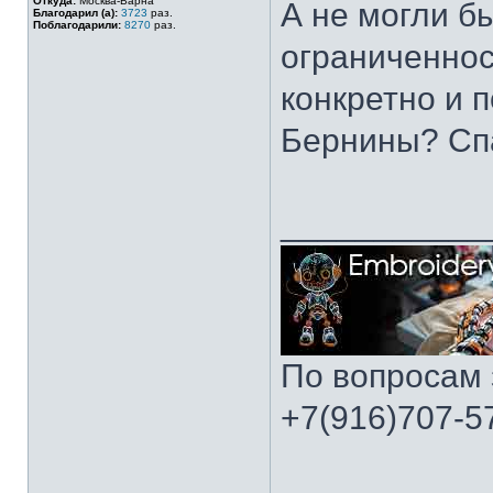
Откуда:
Москва-Варна
А не могли б
Благодарил (а):
3723
раз.
Поблагодарили:
8270
раз.
ограниченнос
конкретно и 
Бернины? Сп
___________
По вопросам 
+7(916)707-57