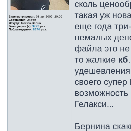
сколь ценооб
такая уж нов
Зарегистрирован:
08 авг 2005, 20:06
Сообщения:
24560
Откуда:
Москва-Варна
еще года три
Благодарил (а):
3723
раз.
Поблагодарили:
8270
раз.
немалых дене
файла это не 
то жалкие
кб
удешевления 
своего супер
возможность 
Гелакси...
Бернина скак