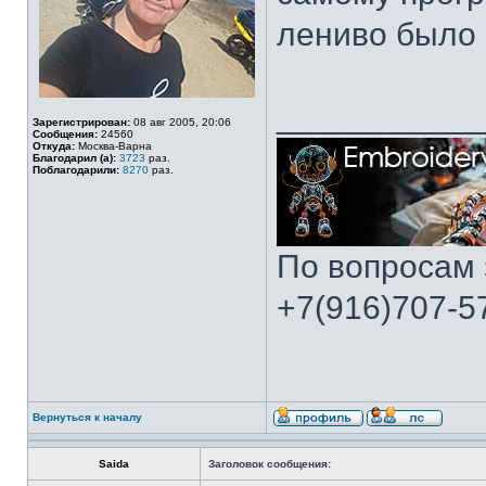
лениво было :
___________
Зарегистрирован:
08 авг 2005, 20:06
Сообщения:
24560
Откуда:
Москва-Варна
Благодарил (а):
3723
раз.
Поблагодарили:
8270
раз.
По вопросам 
+7(916)707-57
Вернуться к началу
Saida
Заголовок сообщения: