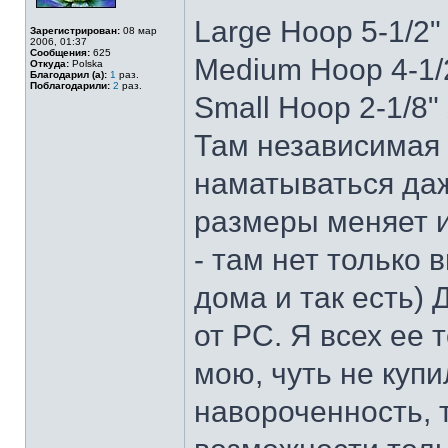
Large Hoop 5-1/2"
Зарегистрирован:
08 мар
2006, 01:37
Сообщения:
625
Medium Hoop 4-1/
Откуда:
Polska
Благодарил (а):
1
раз.
Поблагодарили:
2
раз.
Small Hoop 2-1/8"
Там независимая 
наматываться даж
размеры меняет и
- там нет только в
дома и так есть)
от PC. Я всех ее 
мою, чуть не купи
навороченность, т