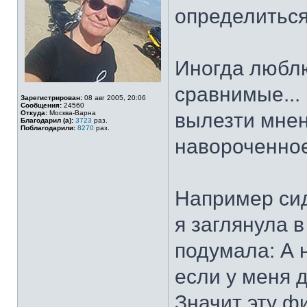
определиться
Иногда любл
сравнимые...
Зарегистрирован:
08 авг 2005, 20:06
Сообщения:
24560
Откуда:
Москва-Варна
вылезти мнен
Благодарил (а):
3723
раз.
Поблагодарили:
8270
раз.
навороченное, 
Например сид
я заглянула в
подумала: А 
если у меня 
Значит эту ф