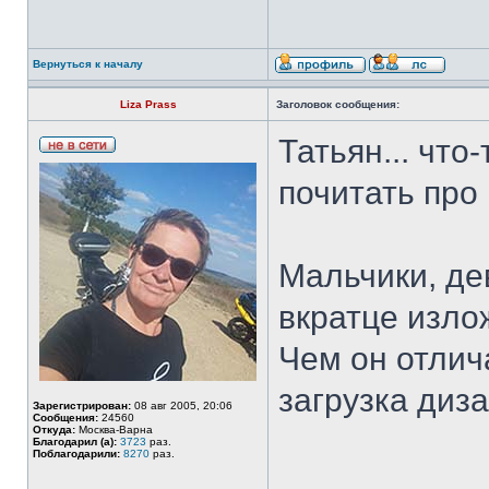
Вернуться к началу
Liza Prass
Заголовок сообщения:
Татьян... что
почитать про
Мальчики, де
вкратце изло
Чем он отлич
загрузка диза
Зарегистрирован:
08 авг 2005, 20:06
Сообщения:
24560
Откуда:
Москва-Варна
Благодарил (а):
3723
раз.
Поблагодарили:
8270
раз.
___________