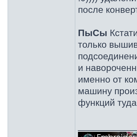
после конверт
ПыСы
Кстати
только выши
подсоединения
и навороченн
именно от ко
машину произ
функций туда 
___________