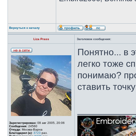
Вернуться к началу
Liza Prass
Заголовок сообщения:
Понятно... в
легко тоже с
понимаю? про
ставить точку
___________
Зарегистрирован:
08 авг 2005, 20:06
Сообщения:
24560
Откуда:
Москва-Варна
Благодарил (а):
3723
раз.