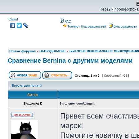
Первый профессиона
Class!
FAQ
Топлист благодарностей
Благодарности
Список форумов
»
ОБОРУДОВАНИЕ
»
БЫТОВОЕ ВЫШИВАЛЬНОЕ ОБОРУДОВАНИ
Сравнение Bernina с другими моделями
Страница
1
из
5
[ Сообщений: 68 ]
Версия для печати
Автор
Владимир К
Заголовок сообщения:
Привет всем счастлив
марок!
Помогите новичку в ш