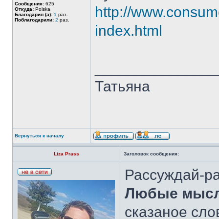
Сообщения:
625
http://www.consum
Откуда:
Polska
Благодарил (а):
1
раз.
Поблагодарили:
2
раз.
index.html
______________
Татьяна
Вернуться к началу
Liza Prass
Заголовок сообщения:
Рассуждай-р
Любые мысл
сказаное сло