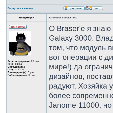
Вернуться к началу
Владимир К
Заголовок сообщения:
О Braser'е я знаю
Galaxy 3000. Вла
том, что модуль 
вот операции с д
Зарегистрирован:
25 дек
2006, 04:14
мире!) да ограни
Сообщения:
2
Откуда:
США
Благодарил (а):
0 раз.
дизайнов, постав
Поблагодарили:
0 раз.
радуют. Хозяйка 
более современн
Janome 11000, но 