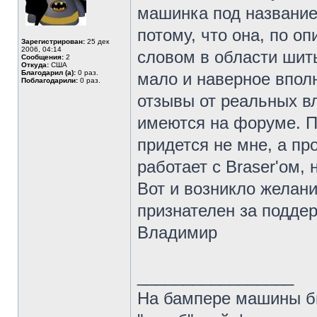
машинка под названием
потому, что она, по о
Зарегистрирован:
25 дек
2006, 04:14
словом в области шить
Сообщения:
2
Откуда:
США
Благодарил (а):
0 раз.
мало и наверное впол
Поблагодарили:
0 раз.
отзывы от реальных в
имеются на форуме. П
придется не мне, а пр
работает с Braser'ом,
Вот и возникло желан
признателен за поддер
Владимир
_________________
На бампере машины бы