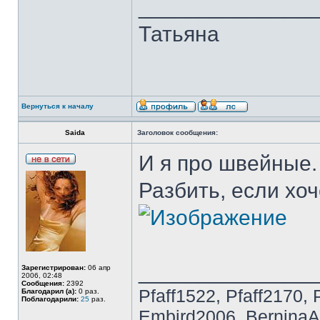
______________
Татьяна
Вернуться к началу
Saida
Заголовок сообщения:
И я про швейные.
Разбить, если хоч
______________
Зарегистрирован:
06 апр
2006, 02:48
Сообщения:
2392
Pfaff1522, Pfaff2170, 
Благодарил (а):
0 раз.
Поблагодарили:
25
раз.
Embird2006, BerninaAr