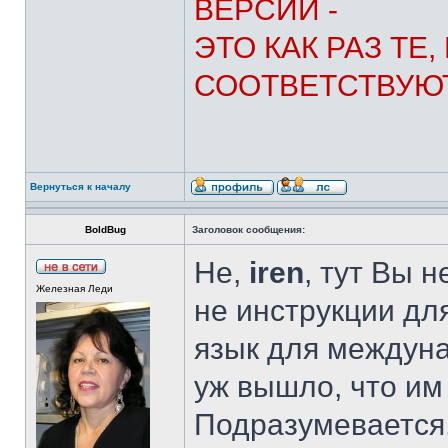
ВЕРСИИ -
ЭТО КАК РАЗ ТЕ
СООТВЕТСТВУЮТ
Вернуться к началу
BoldBug
Заголовок сообщения:
Не,
iren
, тут Вы 
Железная Леди
не инструкции дл
язык для междуна
уж вышло, что им
Подразумевается