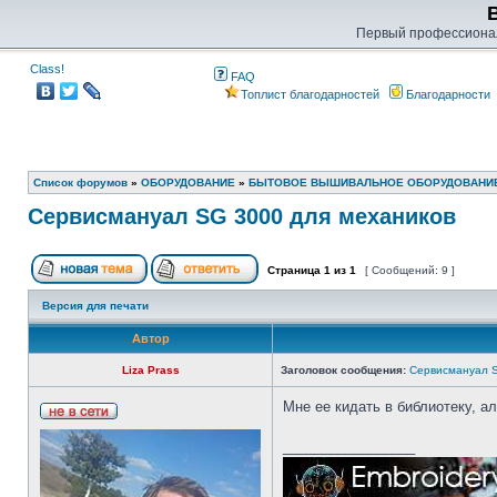
Первый профессиона
Class!
FAQ
Топлист благодарностей
Благодарности
Список форумов
»
ОБОРУДОВАНИЕ
»
БЫТОВОЕ ВЫШИВАЛЬНОЕ ОБОРУДОВАНИ
Сервисмануал SG 3000 для механиков
Страница
1
из
1
[ Сообщений: 9 ]
Версия для печати
Автор
Liza Prass
Заголовок сообщения:
Сервисмануал S
Мне ее кидать в библиотеку, ал
_________________