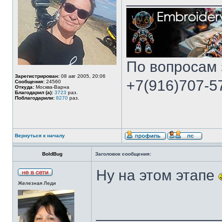
По вопросам 
Зарегистрирован:
08 авг 2005, 20:06
+7(916)707-57
Сообщения:
24560
Откуда:
Москва-Варна
Благодарил (а):
3723
раз.
Поблагодарили:
8270
раз.
Вернуться к началу
BoldBug
Заголовок сообщения:
Ну на этом этапе
Железная Леди
______________