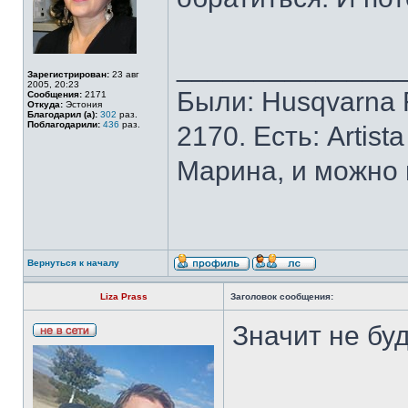
______________
Зарегистрирован:
23 авг
2005, 20:23
Были: Husqvarna Ro
Сообщения:
2171
Откуда:
Эстония
Благодарил (а):
302
раз.
Поблагодарили:
436
раз.
2170. Есть: Artist
Марина, и можно 
Вернуться к началу
Liza Prass
Заголовок сообщения:
Значит не буде
___________