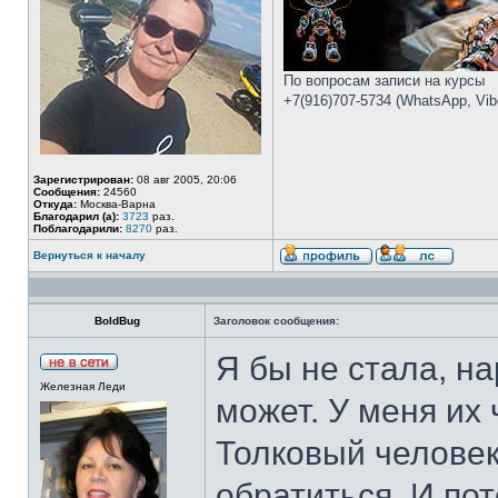
По вопросам записи на курсы
+7(916)707-5734 (WhatsApp, Vibe
Зарегистрирован:
08 авг 2005, 20:06
Сообщения:
24560
Откуда:
Москва-Варна
Благодарил (а):
3723
раз.
Поблагодарили:
8270
раз.
Вернуться к началу
BoldBug
Заголовок сообщения:
Я бы не стала, н
Железная Леди
может. У меня их
Толковый человек 
обратиться. И пот