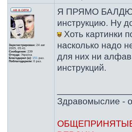
Я ПРЯМО БАЛДЮ. 
инструкцию. Ну д
Хоть картинки 
насколько надо н
Зарегистрирован:
24 авг
2005, 05:41
Сообщения:
239
для них ни алфав
Откуда:
Україна
Благодарил (а):
151
раз.
Поблагодарили:
0 раз.
инструкций.
______________
Здравомыслие - о
ОБЩЕПРИНЯТЫЕ