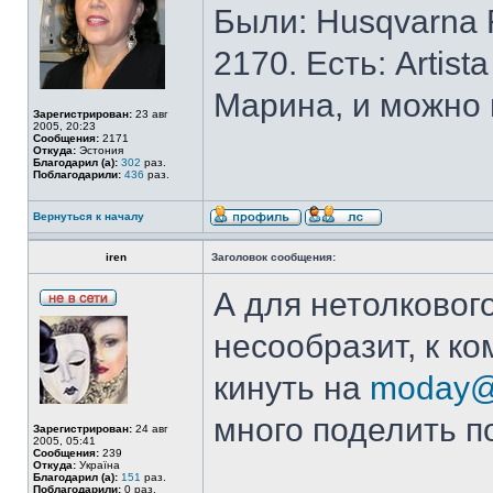
Были: Husqvarna Ro
2170. Есть: Artist
Марина, и можно 
Зарегистрирован:
23 авг
2005, 20:23
Сообщения:
2171
Откуда:
Эстония
Благодарил (а):
302
раз.
Поблагодарили:
436
раз.
Вернуться к началу
iren
Заголовок сообщения:
А для нетолковог
несообразит, к к
кинуть на
moday@
много поделить по
Зарегистрирован:
24 авг
2005, 05:41
Сообщения:
239
Откуда:
Україна
Благодарил (а):
151
раз.
Поблагодарили:
0 раз.