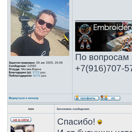
___________
По вопросам 
Зарегистрирован:
08 авг 2005, 20:06
+7(916)707-57
Сообщения:
24560
Откуда:
Москва-Варна
Благодарил (а):
3723
раз.
Поблагодарили:
8270
раз.
Вернуться к началу
iren
Заголовок сообщения:
Спасибо!