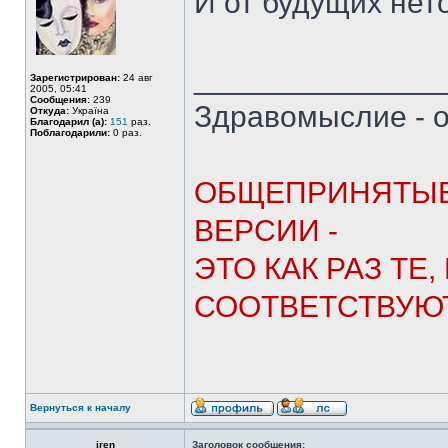
И от будущих нет
______________
Зарегистрирован:
24 авг
2005, 05:41
Сообщения:
239
Здравомыслие - о
Откуда:
Україна
Благодарил (а):
151
раз.
Поблагодарили:
0 раз.
ОБЩЕПРИНЯТЫЕ
ВЕРСИИ -
ЭТО КАК РАЗ ТЕ
СООТВЕТСТВУЮТ
Вернуться к началу
iren
Заголовок сообщения: