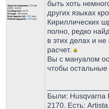
быть хоть немног
Зарегистрирован:
23 авг
2005, 20:23
других языках кр
Сообщения:
2171
Откуда:
Эстония
Благодарил (а):
302
раз.
Поблагодарили:
436
раз.
Кириллических ш
полно, редко най
в этих делах и н
расчет.
Вы с мануалом ос
чтобы остальные 
______________
Были: Husqvarna Ro
2170. Есть: Artist