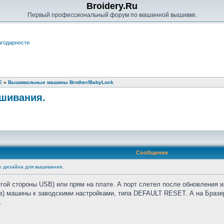
Broidery.Ru
Первый профессиональный форум по машинной вышивке.
годарности
Е
»
Вышивальные машины Brother/BabyLock
ышивания.
Сообщение
е дизайна для вышивания.
гой стороны USB) или прям на плате. А порт слетел после обновления и
в) машины к заводскими настройками, типа DEFAULT RESET. А на Бразер
.