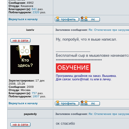
Сообщения:
4962
Откуда:
Кишинев
Благодарил (а):
641
раз.
Поблагодарили:
2320
раз.
Вернуться к началу
iuoriv
Заголовок сообщения:
Re: Отключение при загрузк
Ну, попробуй, что я выше написал.
_________________
Бесплатный сыр в мышеловке начинаетс
********************************
Программы дизайнов на заказ. Вышивка.
Для связи: iuoriv@mail. ru или в личку.
Зарегистрирован:
17 дек
2008, 15:26
Сообщения:
2009
Откуда:
Москва
Благодарил (а):
757
раз.
Поблагодарили:
1807
раз.
Вернуться к началу
papatedy
Заголовок сообщения:
Re: Отключение при загрузк
ок спасибо