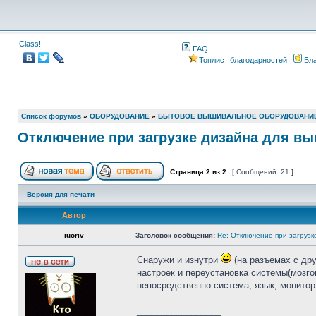
Class!
FAQ
Топлист благодарностей
Бла
Список форумов
»
ОБОРУДОВАНИЕ
»
БЫТОВОЕ ВЫШИВАЛЬНОЕ ОБОРУДОВАНИ
Отключение при загрузке дизайна для в
Страница
2
из
2
[ Сообщений: 21 ]
Версия для печати
Автор
iuoriv
Заголовок сообщения:
Re: Отключение при загрузк
Снаружи и изнутри
(на разъемах с дру
настроек и переустановка системы(мозго
непосредственно система, язык, монитор
_________________