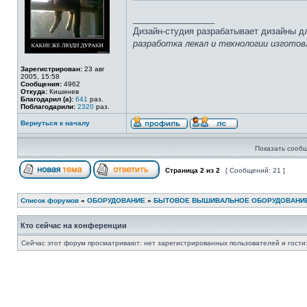
_________________
Дизайн-студия разрабатывает дизайны д
разработка лекал и технологии изготов
Зарегистрирован:
23 авг
2005, 15:58
Сообщения:
4962
Откуда:
Кишинев
Благодарил (а):
641
раз.
Поблагодарили:
2320
раз.
Вернуться к началу
Показать сообщ
Страница
2
из
2
[ Сообщений: 21 ]
Список форумов
»
ОБОРУДОВАНИЕ
»
БЫТОВОЕ ВЫШИВАЛЬНОЕ ОБОРУДОВАНИ
Кто сейчас на конференции
Сейчас этот форум просматривают: нет зарегистрированных пользователей и гости: