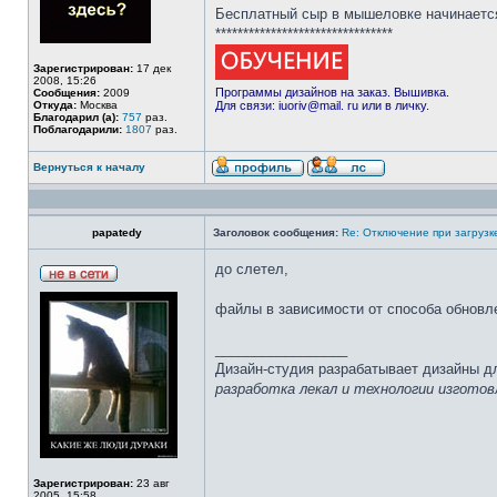
Бесплатный сыр в мышеловке начинаетс
********************************
Зарегистрирован:
17 дек
2008, 15:26
Программы дизайнов на заказ. Вышивка.
Сообщения:
2009
Откуда:
Москва
Для связи: iuoriv@mail. ru или в личку.
Благодарил (а):
757
раз.
Поблагодарили:
1807
раз.
Вернуться к началу
papatedy
Заголовок сообщения:
Re: Отключение при загрузк
до слетел,
файлы в зависимости от способа обновле
_________________
Дизайн-студия разрабатывает дизайны д
разработка лекал и технологии изготов
Зарегистрирован:
23 авг
2005, 15:58