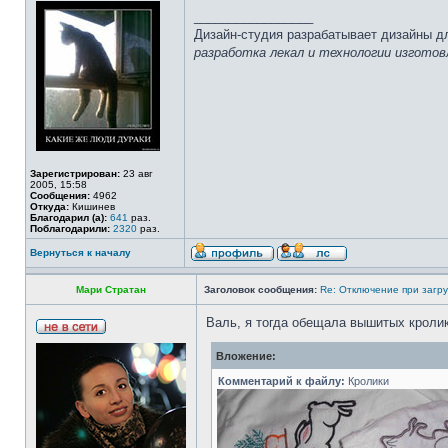
_________________
Дизайн-студия разрабатывает дизайны д
разработка лекал и технологии изготов
Зарегистрирован:
23 авг
2005, 15:58
Сообщения:
4962
Откуда:
Кишинев
Благодарил (а):
641
раз.
Поблагодарили:
2320
раз.
Вернуться к началу
Мари Стратан
Заголовок сообщения:
Re: Отключение при загр
Валь, я тогда обещала вышитых кролик
Вложение:
Комментарий к файлу:
Кролики