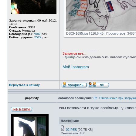
Зарегистрирован:
09 май 2012,
14:33
Сообщения:
3301
Откуда:
Молдова
DSCN1695.jpg [ 116.6 КБ | Просмотров: 3483 
Благодарил (а):
7682
раз.
Поблагодарили:
2529
раз.
_________________
Запретов нет...
Единица смысла должна быть интеллектуально
Мой Instagram
Вернуться к началу
papatedy
Заголовок сообщения:
Re: Отключение при загрузк
сам воткнулся в туже проблему.. у кли
Вложения:
02.PES
[99.75 КБ]
Скачиваний: 488