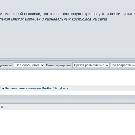
ля машинной вышивки, логотипы, векторную отрисовку для связи пишите
ления мягких игрушек и карнавальных костюмов на заказ
ения за:
Поле сортировки
Е
»
Вышивальные машины Brother/BabyLock
 6