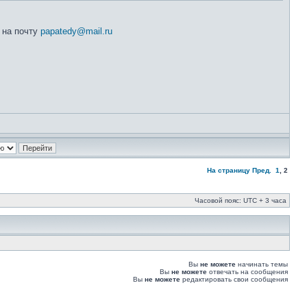
 на почту
papatedy@mail.ru
На страницу
Пред.
1
,
2
Часовой пояс: UTC + 3 часа
Вы
не можете
начинать темы
Вы
не можете
отвечать на сообщения
Вы
не можете
редактировать свои сообщения
Вы
не можете
удалять свои сообщения
Вы
не можете
добавлять вложения