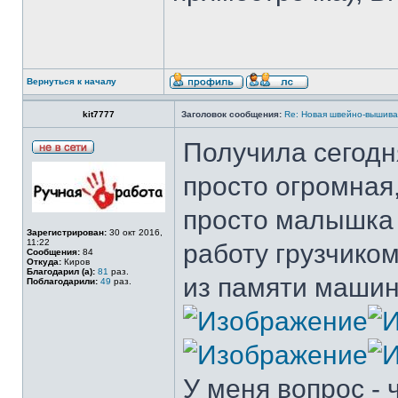
Вернуться к началу
kit7777
Заголовок сообщения:
Re: Новая швейно-вышивал
Получила сегодн
просто огромная,
просто малышк
Зарегистрирован:
30 окт 2016,
11:22
работу грузчико
Сообщения:
84
Откуда:
Киров
Благодарил (а):
81
раз.
из памяти маши
Поблагодарили:
49
раз.
У меня вопрос - 