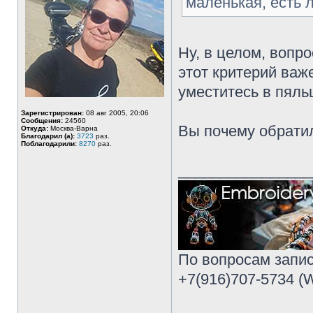
маленькая, есть 
Ну, в целом, вопр
этот критерий важе
уместитесь в пяльца
Зарегистрирован:
08 авг 2005, 20:06
Сообщения:
24560
Вы почему обратил
Откуда:
Москва-Варна
Благодарил (а):
3723
раз.
Поблагодарили:
8270
раз.
________________
По вопросам запис
+7(916)707-5734 (W