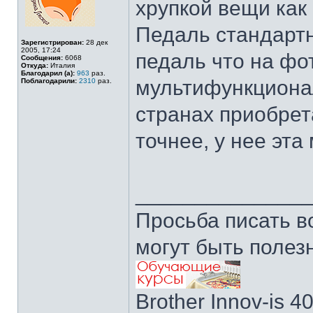
хрупкой вещи как
Педаль стандартн
Зарегистрирован:
28 дек
2005, 17:24
педаль что на фо
Сообщения:
6068
Откуда:
Италия
Благодарил (а):
963
раз.
мультифункционал
Поблагодарили:
2310
раз.
странах приобрет
точнее, у нее эта
______________
Просьба писать в
могут быть полез
Brother Innov-is 40