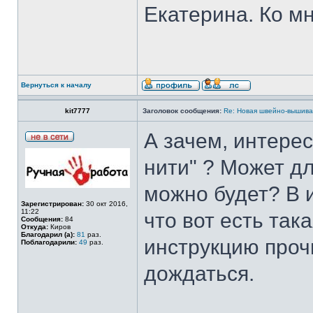
Екатерина. Ко мн
Вернуться к началу
kit7777
Заголовок сообщения:
Re: Новая швейно-вышивал
А зачем, интерес
нити" ? Может д
можно будет? В и
Зарегистрирован:
30 окт 2016,
11:22
что вот есть так
Сообщения:
84
Откуда:
Киров
Благодарил (а):
81
раз.
инструкцию про
Поблагодарили:
49
раз.
дождаться.