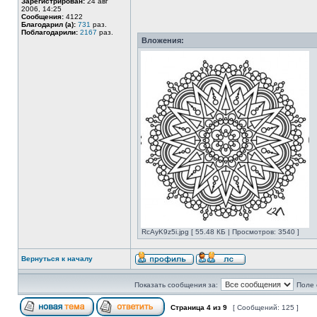
Зарегистрирован:
24 авг
2006, 14:25
Сообщения:
4122
Благодарил (а):
731
раз.
Поблагодарили:
2167
раз.
Вложения:
RcAyK9z5i.jpg [ 55.48 КБ | Просмотров: 3540 ]
Вернуться к началу
Показать сообщения за:
Поле 
Страница
4
из
9
[ Сообщений: 125 ]