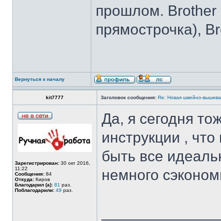
прошлом. Brother I
прямострочка), Br
Вернуться к началу
kit7777
Заголовок сообщения:
Re: Новая швейно-вышивал
Да, я сегодня то
инструкции , что
быть все идеаль
Зарегистрирован:
30 окт 2016,
11:22
немного сэконом
Сообщения:
84
Откуда:
Киров
Благодарил (а):
81
раз.
Поблагодарили:
49
раз.
______________