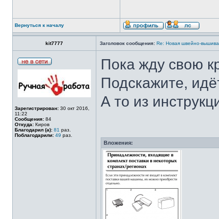
Вернуться к началу
kit7777
Заголовок сообщения:
Re: Новая швейно-вышивал
Пока жду свою к
Подскажите, идё
А то из инструкц
Зарегистрирован:
30 окт 2016,
11:22
Сообщения:
84
Откуда:
Киров
Благодарил (а):
81
раз.
Поблагодарили:
49
раз.
Вложения: