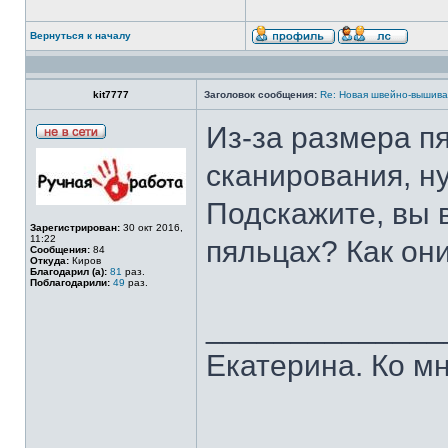
Вернуться к началу
kit7777
Заголовок сообщения:
Re: Новая швейно-вышивал
Из-за размера п
сканирования, ну
Подскажите, вы
Зарегистрирован:
30 окт 2016,
11:22
пяльцах? Как он
Сообщения:
84
Откуда:
Киров
Благодарил (а):
81
раз.
Поблагодарили:
49
раз.
______________
Екатерина. Ко мн