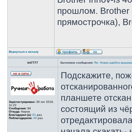
прошлом. Brother I
прямострочка), Br
Вернуться к началу
kit7777
Заголовок сообщения:
Re: Новая швейно-вышивал
Подскажите, пож
отсканированног
планшете отскан
Зарегистрирован:
30 окт 2016,
11:22
состоящий из чёр
Сообщения:
84
Откуда:
Киров
Благодарил (а):
81
раз.
отредактировала
Поблагодарили:
49
раз.
начала скакать- 