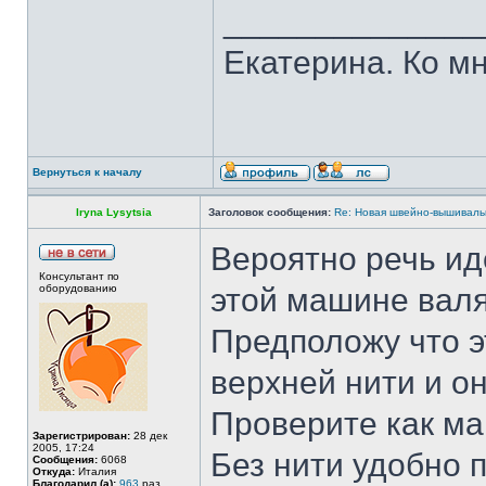
______________
Екатерина. Ко мн
Вернуться к началу
Iryna Lysytsia
Заголовок сообщения:
Re: Новая швейно-вышивальн
Вероятно речь ид
Консультант по
оборудованию
этой машине валя
Предположу что э
верхней нити и он
Проверите как м
Зарегистрирован:
28 дек
2005, 17:24
Без нити удобно 
Сообщения:
6068
Откуда:
Италия
Благодарил (а):
963
раз.