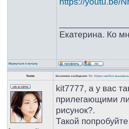
https://youtu.be
______________
Екатерина. Ко мн
Вернуться к началу
Tonito
Заголовок сообщения:
Re: Новая швейно-вышивальн
kit7777, а у вас т
прилегающими ли
рисунок?.
Такой попробуйте