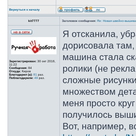
Вернуться к началу
kit7777
Заголовок сообщения:
Re: Новая швейно-вышивал
Я отсканила, убр
дорисовала там, 
машина стала ска
Зарегистрирован:
30 окт 2016,
11:22
ролики (не рекл
Сообщения:
84
Откуда:
Киров
Благодарил (а):
81
раз.
сложные рисунки
Поблагодарили:
49
раз.
множеством дета
меня просто кру
получилось выш
Вот, например, в