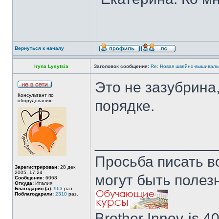
Вернуться к началу
Iryna Lysytsia
Заголовок сообщения:
Re: Новая швейно-вышивальн
Это не зазубрина,
Консультант по
оборудованию
порядке.
______________
Просьба писать в
Зарегистрирован:
28 дек
2005, 17:24
могут быть полез
Сообщения:
6068
Откуда:
Италия
Благодарил (а):
963
раз.
Поблагодарили:
2310
раз.
Brother Innov-is 40