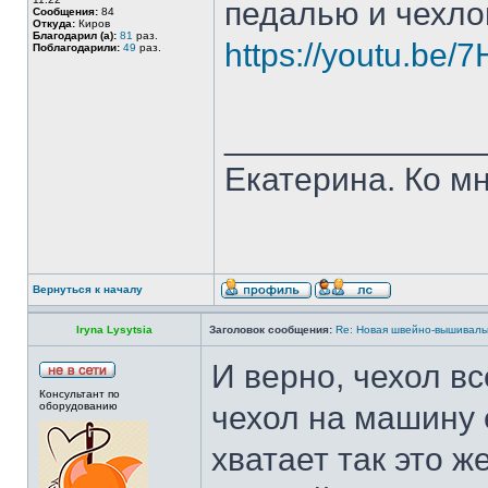
педалью и чехл
Сообщения:
84
Откуда:
Киров
Благодарил (а):
81
раз.
https://youtu.be/
Поблагодарили:
49
раз.
______________
Екатерина. Ко мн
Вернуться к началу
Iryna Lysytsia
Заголовок сообщения:
Re: Новая швейно-вышивальн
И верно, чехол вс
Консультант по
оборудованию
чехол на машину 
хватает так это ж