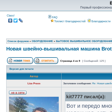
Первый профессиона
Class!
FAQ
Топлист благодарностей
Благодарности
Список форумов
»
ОБОРУДОВАНИЕ
»
БЫТОВОЕ ВЫШИВАЛЬНОЕ ОБОРУДОВАНИ
Новая швейно-вышивальная машина Broth
Страница
4
из
9
[ Сообщений: 125 ]
Версия для печати
Автор
Liza Prass
Заголовок сообщения:
Re: Новая швей
kit7777 писал(а):
Вот и передо мно