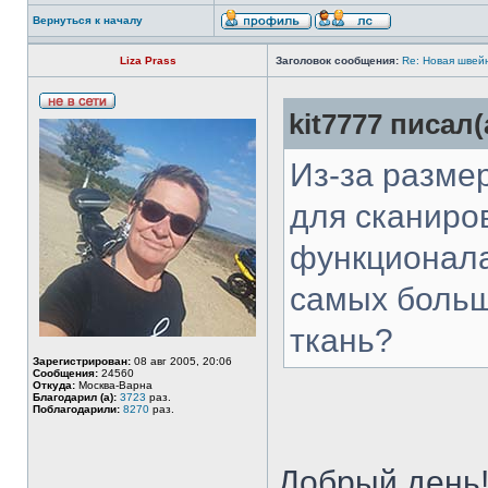
Вернуться к началу
Liza Prass
Заголовок сообщения:
Re: Новая швей
kit7777 писал(
Из-за разме
для сканиров
функционала
самых больш
ткань?
Зарегистрирован:
08 авг 2005, 20:06
Сообщения:
24560
Откуда:
Москва-Варна
Благодарил (а):
3723
раз.
Поблагодарили:
8270
раз.
Добрый день!