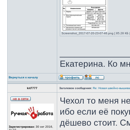
Screenshot_2017-07-20-23-07-46.png [ 85.28 КБ 
______________
Екатерина. Ко мн
Вернуться к началу
kit7777
Заголовок сообщения:
Re: Новая швейно-вышивал
Чехол то меня не
ибо если её поку
дёшево стоит. См
Зарегистрирован:
30 окт 2016,
11:22