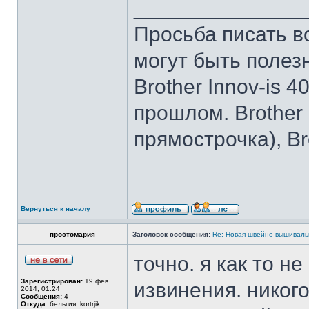
______________
Просьба писать в
могут быть полез
Brother Innov-is 40
прошлом. Brother I
прямострочка), Br
Вернуться к началу
простомария
Заголовок сообщения:
Re: Новая швейно-вышивальн
точно. я как то н
Зарегистрирован:
19 фев
извинения. никого
2014, 01:24
Сообщения:
4
Откуда:
бельгия, kortrjik