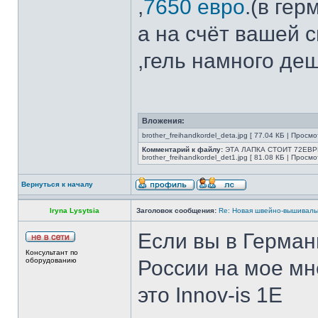
,
7650 евро
.(в гер
а на счёт вашей 
,гель намного де
Вложения:
brother_freihandkordel_deta.jpg [ 77.04 КБ | Просмо
Комментарий к файлу:
ЭТА ЛАПКА СТОИТ 72ЕВР
brother_freihandkordel_det1.jpg [ 81.08 КБ | Просмо
Вернуться к началу
Iryna Lysytsia
Заголовок сообщения:
Re: Новая швейно-вышивальн
Если вы в Герман
Консультант по
оборудованию
России на мое м
это Innov-is 1E