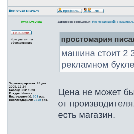
Вернуться к началу
Iryna Lysytsia
Заголовок сообщения:
Re: Новая швейно-вышивальн
простомария писал
Консультант по
оборудованию
машина стоит 2 
рекламном букле
Зарегистрирован:
28 дек
2005, 17:24
Цена не может бы
Сообщения:
6068
Откуда:
Италия
Благодарил (а):
963
раз.
Поблагодарили:
2310
раз.
от производителя
есть магазин.