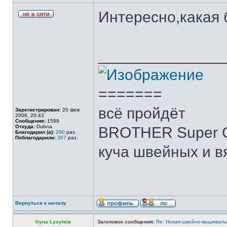
Интересно,какая 
______________
=======
всё пройдёт
Зарегистрирован:
20 фев
2006, 20:43
Сообщения:
1599
Откуда:
Dubna
BROTHER Super G
Благодарил (а):
290
раз.
Поблагодарили:
367
раз.
куча швейных и в
Вернуться к началу
Iryna Lysytsia
Заголовок сообщения:
Re: Новая швейно-вышивальн