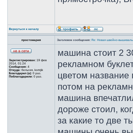
Вернуться к началу
простомария
Заголовок сообщения:
Re: Новая швейно-вышивальн
машина стоит 2 3
Зарегистрирован:
19 фев
рекламном буклет
2014, 01:24
Сообщения:
4
Откуда:
бельгия, kortrjik
цветом название
Благодарил (а):
0 раз.
Поблагодарили:
0 раз.
потом на рекламны
машина впечатлил
дороже стоил, ко
за какие то две т
машины очень вы