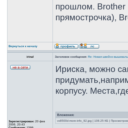
прошлом. Brother I
прямострочка), Br
Вернуться к началу
irinal
Заголовок сообщения:
Re: Новая швейно-вышивальн
Ириска, можно са
придумать,наприм
корпусу. Места,гд
Вложения:
vx8500d-more-info_92.jpg [ 108.25 КБ | Просмотров
Зарегистрирован:
20 фев
2006, 20:43
Сообщения:
1599