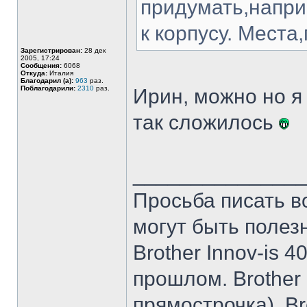
придумать,напри
к корпусу. Места,
Зарегистрирован:
28 дек
2005, 17:24
Сообщения:
6068
Откуда:
Италия
Благодарил (а):
963
раз.
Поблагодарили:
2310
раз.
Ирин, можно но я
так сложилось
______________
Просьба писать в
могут быть полез
Brother Innov-is 40
прошлом. Brother I
прямострочка), Br