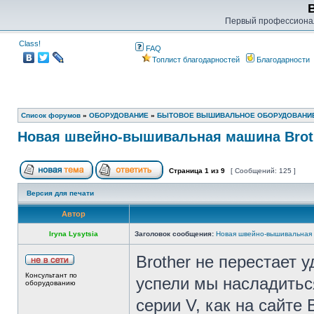
Первый профессиона
Class!
FAQ
Топлист благодарностей
Благодарности
Список форумов
»
ОБОРУДОВАНИЕ
»
БЫТОВОЕ ВЫШИВАЛЬНОЕ ОБОРУДОВАНИ
Новая швейно-вышивальная машина Broth
Страница
1
из
9
[ Сообщений: 125 ]
Версия для печати
Автор
Iryna Lysytsia
Заголовок сообщения:
Новая швейно-вышивальная м
Brother не перестает
Консультант по
успели мы насладитьс
оборудованию
серии V, как на сайте