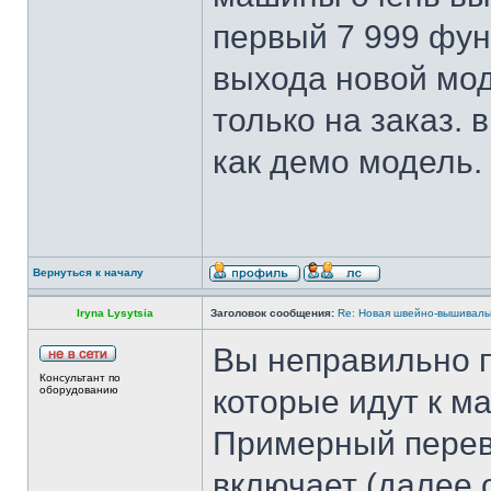
первый 7 999 фунт
выхода новой мод
только на заказ. 
как демо модель. в
Вернуться к началу
Iryna Lysytsia
Заголовок сообщения:
Re: Новая швейно-вышивальн
Вы неправильно п
Консультант по
оборудованию
которые идут к ма
Примерный перев
включает (далее 