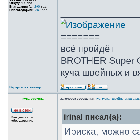
Откуда:
Dubna
Благодарил (а):
290
раз.
______________
Поблагодарили:
367
раз.
=======
всё пройдёт
BROTHER Super G
куча швейных и в
Вернуться к началу
Iryna Lysytsia
Заголовок сообщения:
Re: Новая швейно-вышивальн
irinal писал(а):
Консультант по
оборудованию
Ириска, можно с