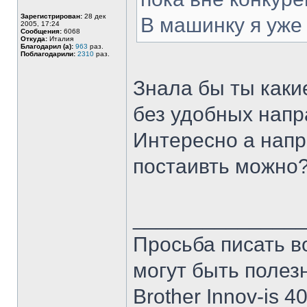
Зарегистрирован:
28 дек
В машинку я уже
2005, 17:24
Сообщения:
6068
Откуда:
Италия
Благодарил (а):
963
раз.
Поблагодарили:
2310
раз.
Знала бы ты каки
без удобных напр
Интересно а нап
постаивть можно
______________
Просьба писать в
могут быть полез
Brother Innov-is 40