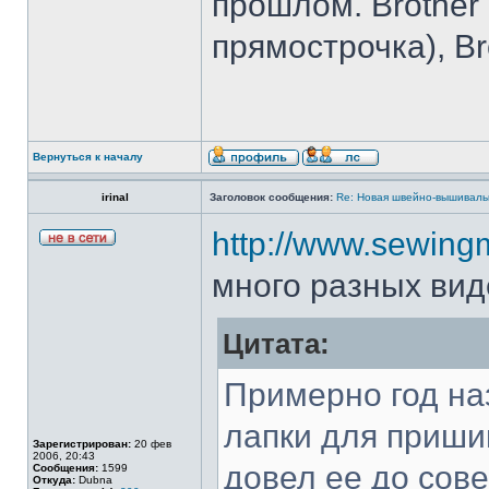
прошлом. Brother I
прямострочка), Br
Вернуться к началу
irinal
Заголовок сообщения:
Re: Новая швейно-вышивальн
http://www.sewing
много разных вид
Цитата:
Примерно год на
лапки для пришив
Зарегистрирован:
20 фев
2006, 20:43
довел ее до сов
Сообщения:
1599
Откуда:
Dubna