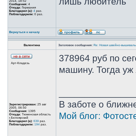
лишь любитель
2014, 18:52
Сообщения:
4
Откуда:
Германия
Благодарил (а):
4
раз.
Поблагодарили:
0 раз.
Вернуться к началу
Валентина
Заголовок сообщения:
Re: Новая швейно-вышивальн
378964 руб по се
Арт-Кладезь
машину. Тогда уж
______________
В заботе о ближне
Зарегистрирован:
25 авг
2005, 06:50
Сообщения:
1395
Мой блог: Фотост
Откуда:
Тюменская область
г.Белоярский
Благодарил (а):
639
раз.
Поблагодарили:
194
раз.