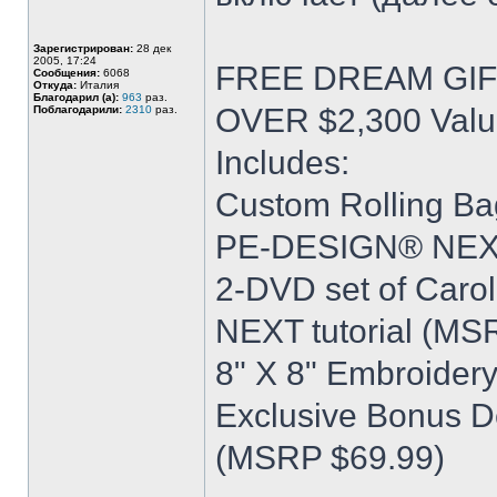
Зарегистрирован:
28 дек
2005, 17:24
FREE DREAM GI
Сообщения:
6068
Откуда:
Италия
Благодарил (а):
963
раз.
OVER $2,300 Val
Поблагодарили:
2310
раз.
Includes:
Custom Rolling B
PE-DESIGN® NEXT
2-DVD set of Caro
NEXT tutorial (MS
8" X 8" Embroider
Exclusive Bonus D
(MSRP $69.99)