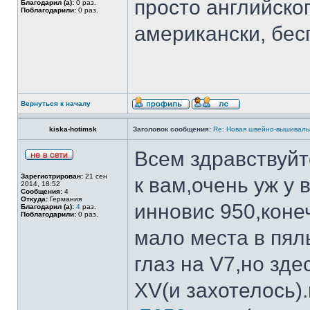
просто английско
Благодарил (а):
0 раз.
Поблагодарили:
0 раз.
американски, бес
Вернуться к началу
kiska-hotimsk
Заголовок сообщения:
Re: Новая швейно-вышивальн
Всем здравствуйт
Зарегистрирован:
21 сен
к вам,очень уж у 
2014, 18:52
Сообщения:
4
Откуда:
Германия
инновис 950,коне
Благодарил (а):
4
раз.
Поблагодарили:
0 раз.
мало места в пял
глаз на V7,но зд
XV(и захотелось)