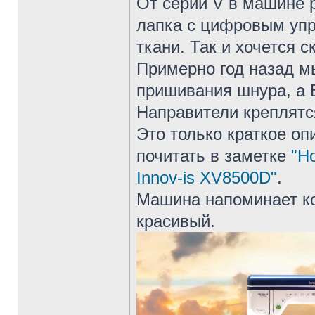
От серии V в машине 
лапка с цифровым уп
ткани. Так и хочется 
Примерно год назад м
пришивания шнура, а B
Направители креплятс
Это только краткое о
почитать в заметке
"Н
Innov-is XV8500D"
.
Машина напоминает ко
красивый.