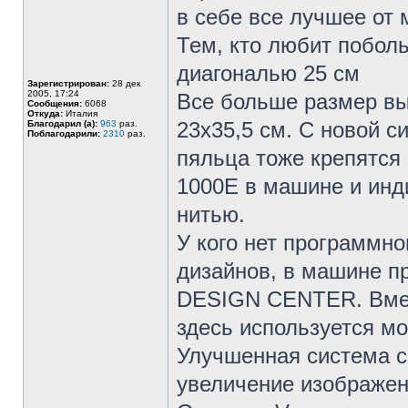
в себе все лучшее от 
Тем, кто любит побол
диагональю 25 см
Зарегистрирован:
28 дек
2005, 17:24
Все больше размер вы
Сообщения:
6068
Откуда:
Италия
23х35,5 см. С новой 
Благодарил (а):
963
раз.
Поблагодарили:
2310
раз.
пяльца тоже крепятся 
1000Е в машине и инд
нитью.
У кого нет программно
дизайнов, в машине п
DESIGN CENTER. Вмест
здесь используется мо
Улучшенная система 
увеличение изображен