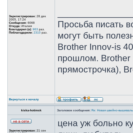
______________
Зарегистрирован:
28 дек
2005, 17:24
Просьба писать в
Сообщения:
6068
Откуда:
Италия
Благодарил (а):
963
раз.
могут быть полез
Поблагодарили:
2310
раз.
Brother Innov-is 40
прошлом. Brother I
прямострочка), Br
Вернуться к началу
kiska-hotimsk
Заголовок сообщения:
Re: Новая швейно-вышивальн
цена уж больно ку
Зарегистрирован:
21 сен