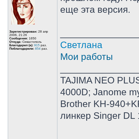
еще эта версия.
______________
Зарегистрирован:
28 апр
2006, 21:26
Сообщения:
1650
Светлана
Откуда:
Севастополь
Благодарил (а):
915
раз.
Поблагодарили:
854
раз.
Мои работы
______________
TAJIMA NEO PLUS 
4000D; Janome my
Brother KH-940+K
линкер Singer DL