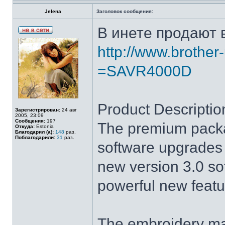
Jelena
Заголовок сообщения:
В инете продают 
http://www.brothe
=SAVR4000D
Product Descriptio
Зарегистрирован:
24 авг
2005, 23:09
Сообщения:
197
The premium packa
Откуда:
Estonia
Благодарил (а):
148
раз.
Поблагодарили:
31
раз.
software upgrades p
new version 3.0 so
powerful new featu
The embroidery ma