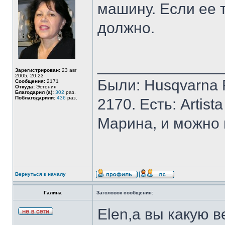
машину. Если ее 
должно.
______________
Зарегистрирован:
23 авг
2005, 20:23
Были: Husqvarna Ro
Сообщения:
2171
Откуда:
Эстония
Благодарил (а):
302
раз.
Поблагодарили:
436
раз.
2170. Есть: Artist
Марина, и можно 
Вернуться к началу
Галина
Заголовок сообщения:
Elen,а вы какую 