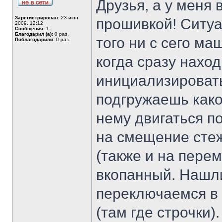
Друзья, а у меня
Зарегистрирован:
23 июн
прошивкой! Ситуа
2009, 12:12
Сообщения:
1
Благодарил (а):
0 раз.
того ни с сего м
Поблагодарили:
0 раз.
когда сразу нахо
инициализировать
подгружаешь како
нему двигаться по
на смещение стежк
(также и на пере
вкопанный. Нашли
переключаемся в 
(там где строчки)