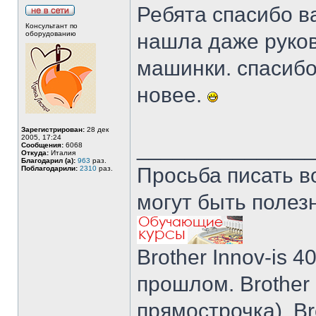
Ребята спасибо в
Консультант по
оборудованию
нашла даже руков
машинки. спасибо
новее.
Зарегистрирован:
28 дек
2005, 17:24
______________
Сообщения:
6068
Откуда:
Италия
Благодарил (а):
963
раз.
Просьба писать в
Поблагодарили:
2310
раз.
могут быть полез
Brother Innov-is 40
прошлом. Brother I
прямострочка), Br