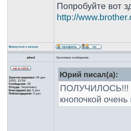
Попробуйте вот з
http://www.brother
Вернуться к началу
pfoed
Заголовок сообщения:
Юрий писал(а):
Зарегистрирован:
06 дек
2005, 15:59
Сообщения:
39
ПОЛУЧИЛОСЬ!!! О
Откуда:
Череповец
Благодарил (а):
0 раз.
Поблагодарили:
0 раз.
кнопочкой очень 