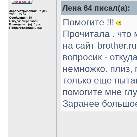
Лена 64 писал(а):
Зарегистрирован:
06 дек
2005, 15:59
Сообщения:
39
Помогите !!!
Откуда:
Череповец
Благодарил (а):
0 раз.
Поблагодарили:
0 раз.
Прочитала . что
на сайт brother.
вопросик - откуд
немножко. плиз, 
только еще пытаю
помогите мне глу
Заранее большое