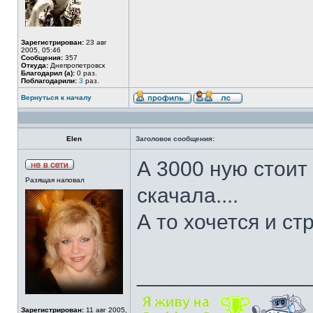
Зарегистрирован:
23 авг
2005, 05:46
Сообщения:
357
Откуда:
Днепропетровск
Благодарил (а):
0 раз.
Поблагодарили:
3
раз.
Вернуться к началу
Elen
Заголовок сообщения:
А 3000 ную стоит
Разящая наповал
скачала....
А то хочется и ст
______________
Зарегистрирован:
11 авг 2005,