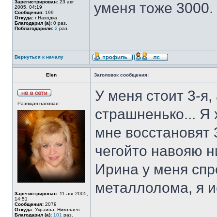
Зарегистрирован:
23 авг
уменя тоже 3000.
2005, 04:19
Сообщения:
199
Откуда:
г.Находка
Благодарил (а):
0 раз.
Поблагодарили:
2
раз.
Вернуться к началу
Elen
Заголовок сообщения:
У меня стоит 3-я,
Разящая наповал
страшненько... Я 
мне восстановят 
чегойто навояю н
Ирина у меня спро
металлолома, я 
Зарегистрирован:
11 авг 2005,
14:51
Сообщения:
2079
Откуда:
Украина, Николаев
Благодарил (а):
101
раз.