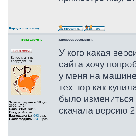
Вернуться к началу
Iryna Lysytsia
Заголовок сообщения:
У кого какая верс
Консультант по
оборудованию
сайта хочу попро
у меня на машине
тех пор как купи
было измениться 
Зарегистрирован:
28 дек
2005, 17:24
скачала версию 2,
Сообщения:
6068
Откуда:
Италия
Благодарил (а):
963
раз.
Поблагодарили:
2310
раз.
______________