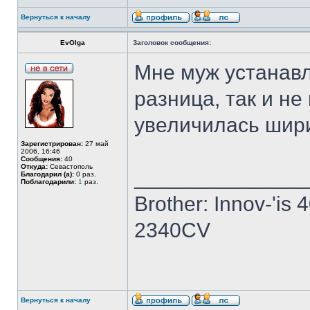
Вернуться к началу
EvOlga
Заголовок сообщения:
Мне муж устанавл
разница, так и не
увеличилась шир
Зарегистрирован:
27 май
2006, 16:46
Сообщения:
40
Откуда:
Севастополь
______________
Благодарил (а):
0 раз.
Поблагодарили:
1
раз.
Brother: Innov-'is
2340CV
Вернуться к началу