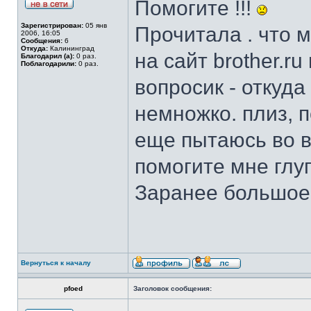
Помогите !!!
Зарегистрирован:
05 янв
Прочитала . что 
2006, 16:05
Сообщения:
6
Откуда:
Калининград
на сайт brother.r
Благодарил (а):
0 раз.
Поблагодарили:
0 раз.
вопросик - откуд
немножко. плиз, 
еще пытаюсь во вс
помогите мне глу
Заранее большое
Вернуться к началу
pfoed
Заголовок сообщения: