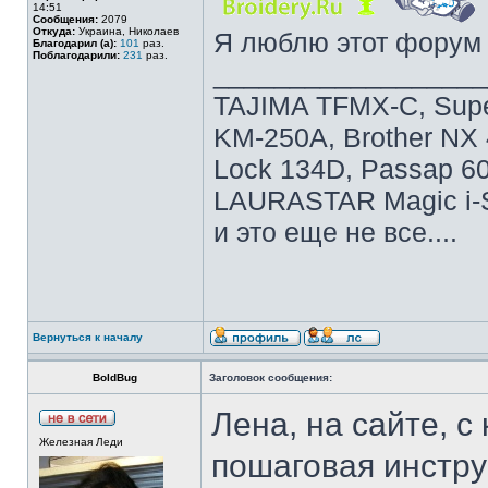
14:51
Сообщения:
2079
Откуда:
Украина, Николаев
Я люблю этот форум 
Благодарил (а):
101
раз.
Поблагодарили:
231
раз.
__________________
TAJIMA TFMX-C, Super 
KM-250A, Brother NX
Lock 134D, Passap 60
LAURASTAR Magic i-S
и это еще не все....
Вернуться к началу
BoldBug
Заголовок сообщения:
Лена, на сайте, с
Железная Леди
пошаговая инстру