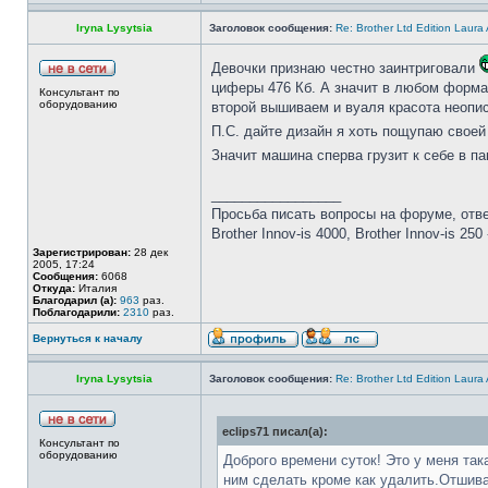
Iryna Lysytsia
Заголовок сообщения:
Re: Brother Ltd Edition Laura
Девочки признаю честно заинтриговали
циферы 476 Кб. А значит в любом формат
Консультант по
оборудованию
второй вышиваем и вуаля красота неопи
П.С. дайте дизайн я хоть пощупаю своей
Значит машина сперва грузит к себе в п
_________________
Просьба писать вопросы на форуме, отве
Brother Innov-is 4000, Brother Innov-is 25
Зарегистрирован:
28 дек
2005, 17:24
Сообщения:
6068
Откуда:
Италия
Благодарил (а):
963
раз.
Поблагодарили:
2310
раз.
Вернуться к началу
Iryna Lysytsia
Заголовок сообщения:
Re: Brother Ltd Edition Laura
eclips71 писал(а):
Консультант по
оборудованию
Доброго времени суток! Это у меня та
ним сделать кроме как удалить.Отшив