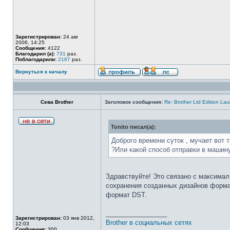
Зарегистрирован:
24 авг
2006, 14:25
Сообщения:
4122
Благодарил (а):
731
раз.
Поблагодарили:
2167
раз.
Вернуться к началу
Сева Brother
Заголовок сообщения:
Re: Brother Ltd Edition Lau
Tonito писал(а):
Доброго времени суток , мучает вот 
?Или какой способ отправки в машину 
Здравствуйте! Это связано с максима
сохранения созданных дизайнов формат
формат DST.
_________________
Зарегистрирован:
03 янв 2012,
Brother в социальных сетях
12:03
Сообщения:
300