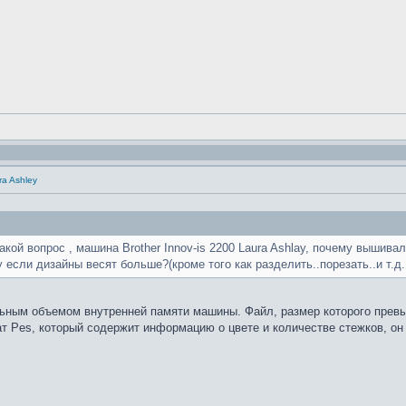
ra Ashley
такой вопрос , машина Brother Innov-is 2200 Laura Ashlay, почему выши
если дизайны весят больше?(кроме того как разделить..порезать..и т.д.
льным объемом внутренней памяти машины. Файл, размер которого превы
 Pes, который содержит информацию о цвете и количестве стежков, он 