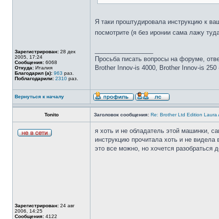
Я таки проштудировала инструкцию к ваш
посмотрите (я без иронии сама лажу туд
_________________
Зарегистрирован:
28 дек
2005, 17:24
Просьба писать вопросы на форуме, отве
Сообщения:
6068
Brother Innov-is 4000, Brother Innov-is 25
Откуда:
Италия
Благодарил (а):
963
раз.
Поблагодарили:
2310
раз.
Вернуться к началу
Tonito
Заголовок сообщения:
Re: Brother Ltd Edition Laura
я хоть и не обладатель этой машинки, с
инструкцию прочитала хоть и не видела 
это все можно, но хочется разобраться д
Зарегистрирован:
24 авг
2006, 14:25
Сообщения:
4122