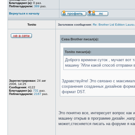
Благодарил (а):
0 раз.
Поблагодарили:
389
раз.
Вернуться к началу
Tonito
Заголовок сообщения:
Re: Brother Ltd Edition Laura
Сева Brother писал(а):
Tonito писал(а):
Доброго времени суток , мучает вот 
машину ?Или какой способ отправки в
Здравствуйте! Это связано с максимал
Зарегистрирован:
24 авг
2006, 14:25
сохранения созданных дизайнов формат
Сообщения:
4122
Благодарил (а):
731
раз.
формат DST.
Поблагодарили:
2167
раз.
Это понятно все, интересует вопрос как
машину открыв в программе дизайн ,напр
может,стесняется писать на форуме я ка