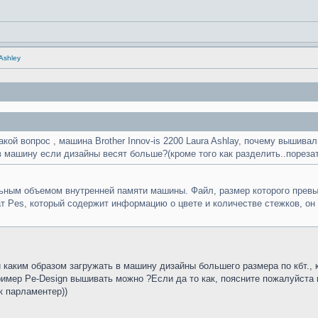
 Ashley
такой вопрос , машина Brother Innov-is 2200 Laura Ashlay, почему вышив
 машину если дизайны весят больше?(кроме того как разделить..порезать.
ьным объемом внутренней памяти машины. Файл, размер которого превы
 Pes, который содержит информацию о цвете и количестве стежков, он 
 и каким образом загружать в машину дизайны большего размера по кбт
имер Pe-Design вышивать можно ?Если да то как, поясните пожалуйста 
к парламентер))