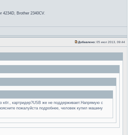
her 4234D, Brother 2340CV.
Добавлено:
05 июл 2013, 09:44
по кбт., картридер?USB же не поддерживает.Напрямую с
поясните пожалуйста подробнее, человек купил машину