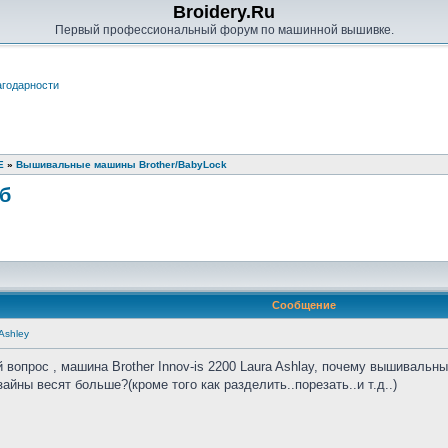
Broidery.Ru
Первый профессиональный форум по машинной вышивке.
годарности
Е
»
Вышивальные машины Brother/BabyLock
кб
Сообщение
 Ashley
й вопрос , машина Brother Innov-is 2200 Laura Ashlay, почему вышивал
айны весят больше?(кроме того как разделить..порезать..и т.д..)