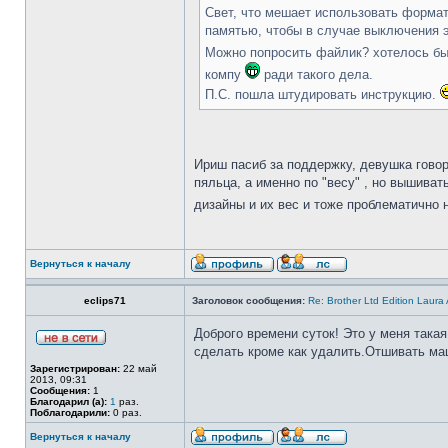
Свет, что мешает использовать форма
памятью, чтобы в случае выключения э
Можно попросить файлик? хотелось бы 
компу
ради такого дела.
П.С. пошла штудировать инструкцию.
Ириш пасиб за поддержку, девушка говор
пяльца, а именно по "весу" , но вышива
дизайны и их вес и тоже проблематично 
Вернуться к началу
eclips71
Заголовок сообщения:
Re: Brother Ltd Edition Laura
Доброго времени суток! Это у меня така
сделать кроме как удалить.Отшивать ма
Зарегистрирован:
22 май
2013, 09:31
Сообщения:
1
Благодарил (а):
1
раз.
Поблагодарили:
0 раз.
Вернуться к началу