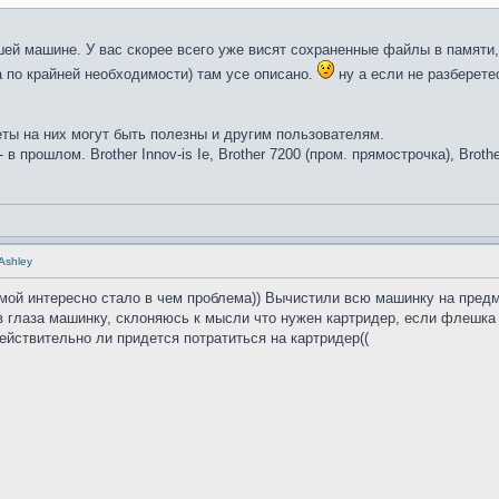
ей машине. У вас скорее всего уже висят сохраненные файлы в памяти,
а по крайней необходимости) там усе описано.
ну а если не разберете
ты на них могут быть полезны и другим пользователям.
0 - в прошлом. Brother Innov-is Ie, Brother 7200 (пром. прямострочка), Brot
 Ashley
амой интересно стало в чем проблема)) Вычистили всю машинку на предм
в глаза машинку, склоняюсь к мысли что нужен картридер, если флешка 
ействительно ли придется потратиться на картридер((