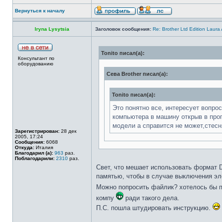
Вернуться к началу
Iryna Lysytsia
Заголовок сообщения:
Re: Brother Ltd Edition Laura
Tonito писал(а):
Консультант по
оборудованию
Сева Brother писал(а):
Tonito писал(а):
Это понятно все, интересует вопро
компьютера в машину открыв в прог
модели а справится не может,стесн
Зарегистрирован:
28 дек
2005, 17:24
Сообщения:
6068
Откуда:
Италия
Благодарил (а):
963
раз.
Поблагодарили:
2310
раз.
Свет, что мешает использовать формат 
памятью, чтобы в случае выключения эл
Можно попросить файлик? хотелось бы п
компу
ради такого дела.
П.С. пошла штудировать инструкцию.