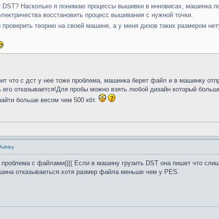
т DST? Насколько я понимаю процессы вышивки в инновисах, машинка 
лектричества восстановить процесс вышивания с нужной точки.
проверить теорию на своей машине, а у меня дизов таких размером не
ит что с дст у нее тоже проблема, машинка берет файл и в машинку от
ть его отказывается!Для пробы можно взять любой дизайн который боль
найти больше весом чем 500 кбт.
 Ashley
я проблема с файлами(((( Если в машину грузить DST она пишет что сли
шина отказываеться.хотя размер файла меньше чем у PES.