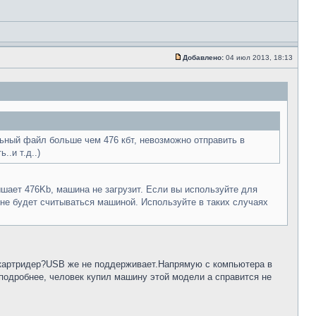
Добавлено:
04 июл 2013, 18:13
альный файл больше чем 476 кбт, невозможно отправить в
.и т.д..)
шает 476Kb, машина не загрузит. Если вы используйте для
не будет считываться машиной. Используйте в таких случаях
., картридер?USB же не поддерживает.Напрямую с компьютера в
подробнее, человек купил машину этой модели а справится не