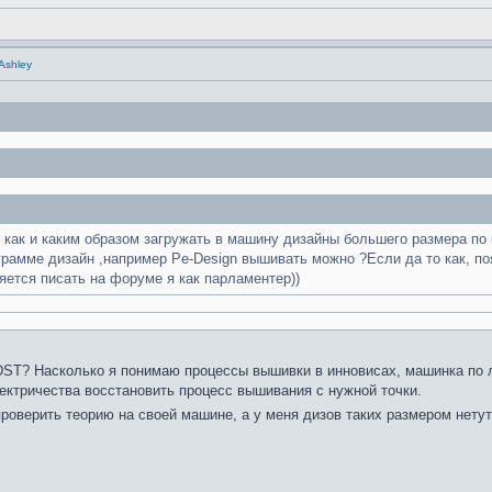
 Ashley
с как и каким образом загружать в машину дизайны большего размера по
рамме дизайн ,например Pe-Design вышивать можно ?Если да то как, по
яется писать на форуме я как парламентер))
DST? Насколько я понимаю процессы вышивки в инновисах, машинка по
ектричества восстановить процесс вышивания с нужной точки.
роверить теорию на своей машине, а у меня дизов таких размером нету