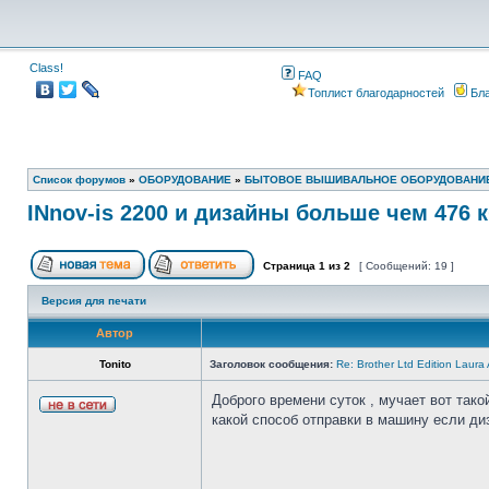
Class!
FAQ
Топлист благодарностей
Бла
Список форумов
»
ОБОРУДОВАНИЕ
»
БЫТОВОЕ ВЫШИВАЛЬНОЕ ОБОРУДОВАНИ
INnov-is 2200 и дизайны больше чем 476 
Страница
1
из
2
[ Сообщений: 19 ]
Версия для печати
Автор
Tonito
Заголовок сообщения:
Re: Brother Ltd Edition Laura
Доброго времени суток , мучает вот тако
какой способ отправки в машину если диз