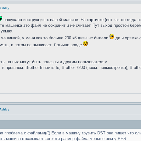
 Ashley
нашукала инструкцию к вашей машине. На картинке (вот какого ляда не 
е машинка это файл не сохранит и не считает. Тут выход простой бере
суемая.
 машинкой, у меня как то больше 200 кб дизы не бывали
да и хрямкаю
амять, а потом ее вышивает. Логично вроде
ты на них могут быть полезны и другим пользователям.
0 - в прошлом. Brother Innov-is Ie, Brother 7200 (пром. прямострочка), Brot
 Ashley
кая проблема с файлами(((( Если в машину грузить DST она пишет что сл
ать машина отказываеться.хотя размер файла меньше чем у PES.