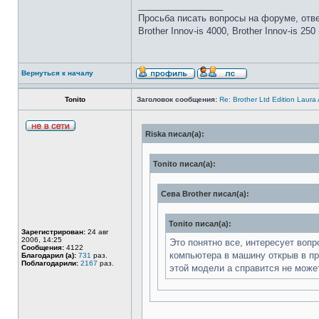
_________________
Просьба писать вопросы на форуме, отве
Brother Innov-is 4000, Brother Innov-is 25
Вернуться к началу
Tonito
Заголовок сообщения:
Re: Brother Ltd Edition Laura
Riska писал(а):
Tonito писал(а):
Сева Brother писал(а):
Tonito писал(а):
Зарегистрирован:
24 авг
2006, 14:25
Это понятно все, интересует воп
Сообщения:
4122
компьютера в машину открыв в пр
Благодарил (а):
731
раз.
Поблагодарили:
2167
раз.
этой модели а справится не может