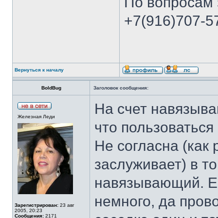
По вопросам 
+7(916)707-57
Вернуться к началу
BoldBug
Заголовок сообщения:
На счет навязыва
Железная Леди
что пользоваться
Не согласна (как 
заслуживает) в то
навязывающий. Ес
немного, да пров
Зарегистрирован:
23 авг
2005, 20:23
Сообщения:
2171