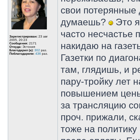
свои потерянные 
думаешь?
Это я
часто несчастье 
Зарегистрирован:
23 авг
2005, 20:23
накидаю на газеты
Сообщения:
2171
Откуда:
Эстония
Благодарил (а):
302
раз.
Поблагодарили:
436
раз.
Газетки по диаго
там, глядишь, и 
пару-тройку лет 
повышением цены,
за трансляцию со
проч. прижали, с
тоже на политику 