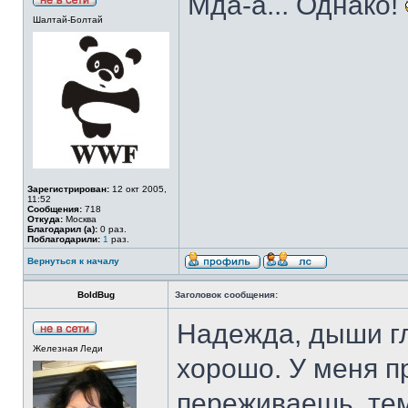
Мда-а... Однако!
Шалтай-Болтай
Зарегистрирован:
12 окт 2005,
11:52
Сообщения:
718
Откуда:
Москва
Благодарил (а):
0 раз.
Поблагодарили:
1
раз.
Вернуться к началу
BoldBug
Заголовок сообщения:
Надежда, дыши гл
Железная Леди
хорошо. У меня п
переживаешь, тем