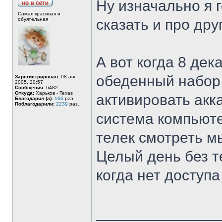
Ну изначально я 
Самая красивая и
обуятельная
сказать и про др
А вот когда 8 де
обеденный набор 
Зарегистрирован:
08 авг
2005, 20:57
Сообщения:
6482
Откуда:
Харьков - Texas
активировать акка
Благодарил (а):
166
раз.
Поблагодарили:
2239
раз.
система компьют
телек смотреть мы
Целый день без т
когда нет доступа 
______________