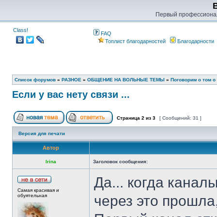
Первый профессиона
Class!
FAQ
Топлист благодарностей
Благодарности
Список форумов
»
РАЗНОЕ
»
ОБЩЕНИЕ НА ВОЛЬНЫЕ ТЕМЫ
»
Поговорим о том о
Если у вас нету связи ...
Страница
2
из
3
[ Сообщений: 31 ]
Версия для печати
Автор
Irina
Заголовок сообщения:
Да... когда канал
Самая красивая и
обуятельная
через это прошла,