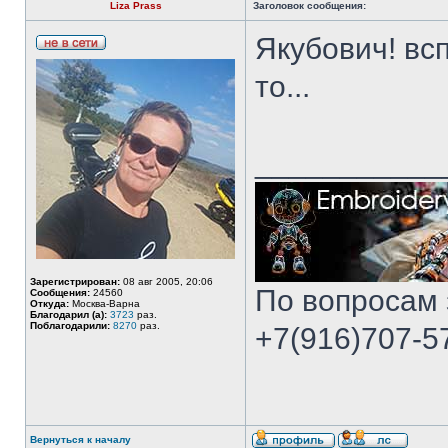
Liza Prass
Заголовок сообщения:
Якубович! вс
то...
___________
Зарегистрирован:
08 авг 2005, 20:06
По вопросам 
Сообщения:
24560
Откуда:
Москва-Варна
Благодарил (а):
3723
раз.
Поблагодарили:
8270
раз.
+7(916)707-57
Вернуться к началу