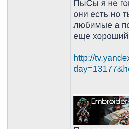
ПыСы я не го
они есть но 
любимые а по
еще хороший 
http://tv.yande
day=13177&ho
___________