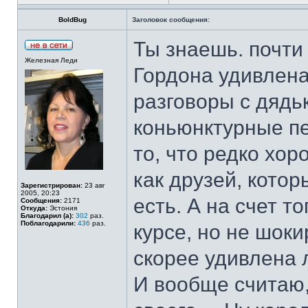
BoldBug
Заголовок сообщения:
Ты знаешь. почти 
Железная Леди
Гордона удивлена
разговоры с дяд
коньюнктурные пе
то, что редко хор
как друзей, котор
Зарегистрирован:
23 авг
2005, 20:23
есть. А на счет т
Сообщения:
2171
Откуда:
Эстония
Благодарил (а):
302
раз.
Поблагодарили:
436
раз.
курсе, но не шок
скорее удивлена 
И вообще считаю