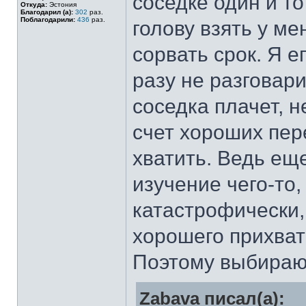
соседке один и то
Откуда:
Эстония
Благодарил (а):
302
раз.
Поблагодарили:
436
раз.
голову взять у ме
сорвать срок. Я е
разу не разговари
соседка плачет, 
счет хороших пер
хватить. Ведь еще
изучение чего-то
катастрофически,
хорошего прихват
Поэтому выбираю,
Zabava писал(а):