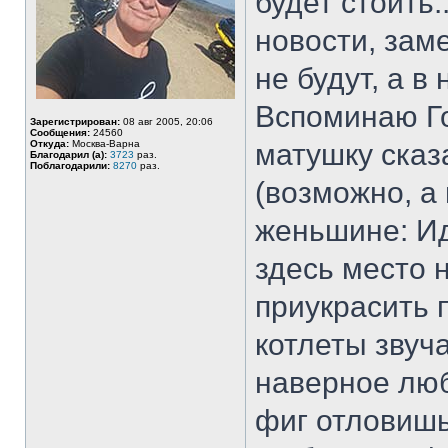
будет стоить.
новости, зам
не будут, а в
Вспоминаю Го
Зарегистрирован:
08 авг 2005, 20:06
Сообщения:
24560
Откуда:
Москва-Варна
матушку сказ
Благодарил (а):
3723
раз.
Поблагодарили:
8270
раз.
(возможно, а
женьшине: Ид
здесь место н
приукрасить 
котлеты звуч
наверное люб
фиг отловишь