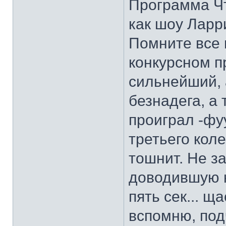
Программа Чт
как шоу Ларри
Помните все 
конкурсном п
сильнейший, 
безнадега, а 
проиграл -фуу
третьего кол
тошнит. Не за
доводившую н
пять сек... щ
вспомню, под