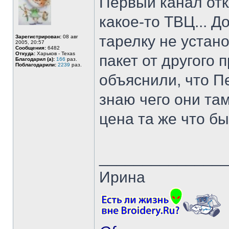
Первый канал отк
какое-то ТВЦ... Д
тарелку не устан
Зарегистрирован:
08 авг
2005, 20:57
Сообщения:
6482
Откуда:
Харьков - Texas
пакет от другого 
Благодарил (а):
166
раз.
Поблагодарили:
2239
раз.
объяснили, что П
знаю чего они там
цена та же что бы
______________
Ирина