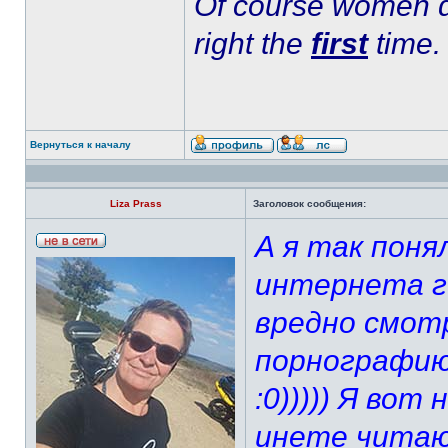
Of course women do
right the
first
time.
Вернуться к началу
Liza Prass
Заголовок сообщения:
А я так поня
интернета го
вредно смот
порнографию 
:0))))) Я во
инете читаю 