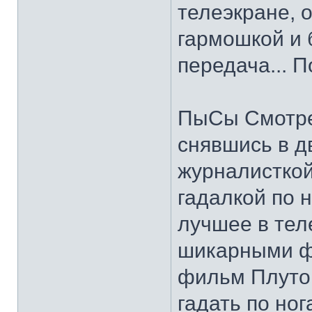
телеэкране, 
гармошкой и 
передача... 
ПыСы Смотре
снявшись в д
журналисткой
гадалкой по 
лучшее в тел
шикарными фи
фильм Плутов
гадать по ног