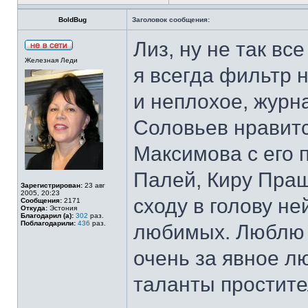
BoldBug
Заголовок сообщения:
Лиз, ну не так вс
Железная Леди
я всегда фильтр 
и неплохое, журн
Соловьев нравит
Максимова с его 
Палей, Киру Праш
Зарегистрирован:
23 авг
2005, 20:23
сходу в голову не
Сообщения:
2171
Откуда:
Эстония
Благодарил (а):
302
раз.
Поблагодарили:
436
раз.
любимых. Люблю Д
очень за явное л
таланты простите