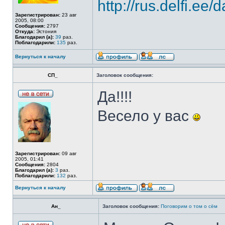
http://rus.delfi.ee/
Зарегистрирован:
23 авг
2005, 08:00
Сообщения:
2797
Откуда:
Эстония
Благодарил (а):
39
раз.
Поблагодарили:
135
раз.
Вернуться к началу
СП_
Заголовок сообщения:
Да!!!!
Весело у вас
Зарегистрирован:
09 авг
2005, 01:41
Сообщения:
2804
Благодарил (а):
3
раз.
Поблагодарили:
132
раз.
Вернуться к началу
Ан_
Заголовок сообщения:
Поговорим о том о сём