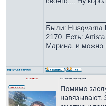
своего.... Ну кор
______________
Были: Husqvarna Ro
2170. Есть: Artist
Марина, и можно 
Вернуться к началу
Liza Prass
Заголовок сообщения:
Помимо заслу
навязывают.