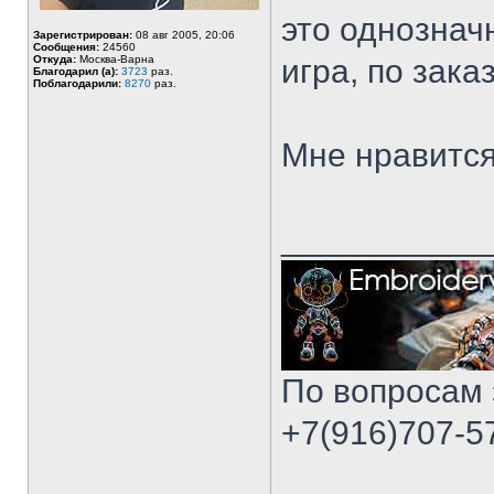
это однознач
Зарегистрирован:
08 авг 2005, 20:06
Сообщения:
24560
Откуда:
Москва-Варна
игра, по зак
Благодарил (а):
3723
раз.
Поблагодарили:
8270
раз.
Мне нравится
___________
По вопросам 
+7(916)707-57