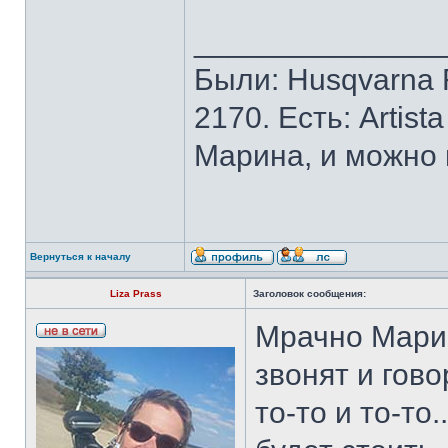
______________
Были: Husqvarna Ro
2170. Есть: Artist
Марина, и можно 
Вернуться к началу
Liza Prass
Заголовок сообщения:
Мрачно Марин
звонят и гово
то-то и то-то