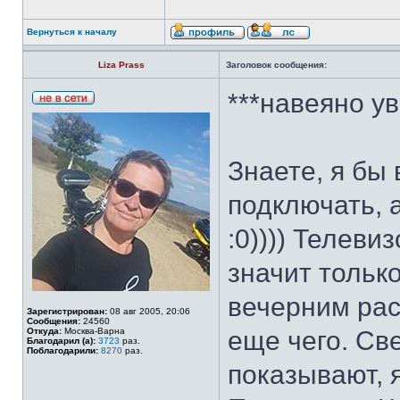
Вернуться к началу
Liza Prass
Заголовок сообщения:
***навеяно у
Знаете, я бы
подключать, 
:0)))) Телев
значит только
вечерним рас
Зарегистрирован:
08 авг 2005, 20:06
Сообщения:
24560
Откуда:
Москва-Варна
еще чего. Св
Благодарил (а):
3723
раз.
Поблагодарили:
8270
раз.
показывают, я