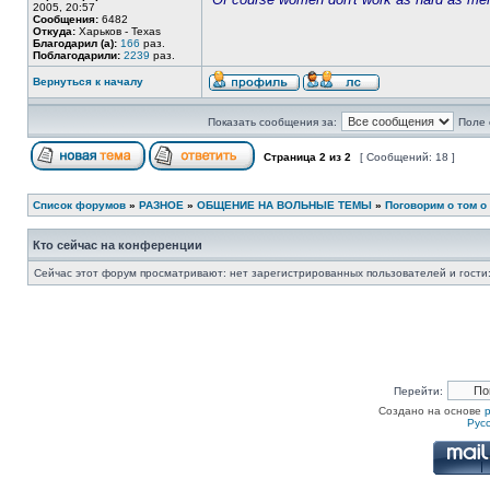
2005, 20:57
Сообщения:
6482
Откуда:
Харьков - Texas
Благодарил (а):
166
раз.
Поблагодарили:
2239
раз.
Вернуться к началу
Показать сообщения за:
Поле 
Страница
2
из
2
[ Сообщений: 18 ]
Список форумов
»
РАЗНОЕ
»
ОБЩЕНИЕ НА ВОЛЬНЫЕ ТЕМЫ
»
Поговорим о том о
Кто сейчас на конференции
Сейчас этот форум просматривают: нет зарегистрированных пользователей и гости:
Перейти:
Создано на основе
Рус