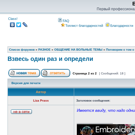
Первый профессиона
Class!
FAQ
Топлист благодарностей
Благодарности
Список форумов
»
РАЗНОЕ
»
ОБЩЕНИЕ НА ВОЛЬНЫЕ ТЕМЫ
»
Поговорим о том о
Взвесь один раз и определи
Страница
2
из
2
[ Сообщений: 18 ]
Версия для печати
Автор
Liza Prass
Заголовок сообщения:
Имеется ввиду, что надо одн
_________________