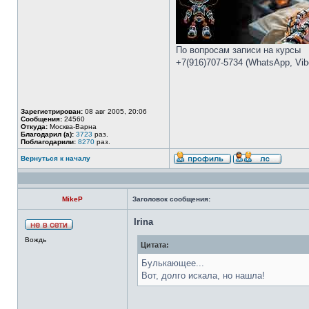
По вопросам записи на курсы
+7(916)707-5734 (WhatsApp, Vibe
Зарегистрирован:
08 авг 2005, 20:06
Сообщения:
24560
Откуда:
Москва-Варна
Благодарил (а):
3723
раз.
Поблагодарили:
8270
раз.
Вернуться к началу
MikeP
Заголовок сообщения:
Irina
Вождь
Цитата:
Булькающее...
Вот, долго искала, но нашла!