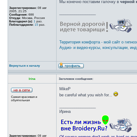
Мы конечно поставим галочку в
черной 
Зарегистрирован:
08 авг
2005, 21:25
_________________
Сообщения:
686
Откуда:
Москва, Россия
Благодарил (а):
1
раз.
Поблагодарили:
15
раз.
Территория комфорта - мой сайт о гипноз
Аудио- и видео-курсы, консультации, и
Вернуться к началу
Irina
Заголовок сообщения:
MikeP
be careful what you wish for...
Самая красивая и
обуятельная
_________________
Ирина
Зарегистрирован:
08 авг
Of course women don't work as hard as men;