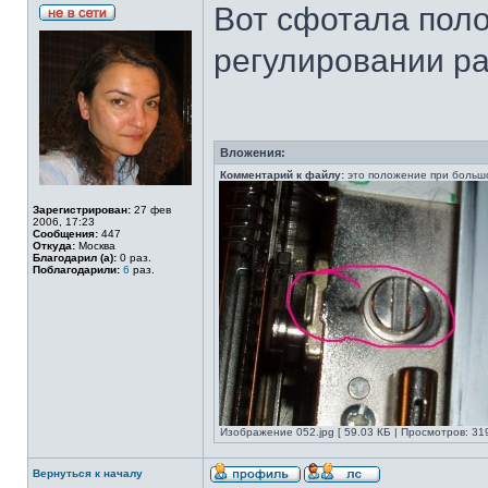
Вот сфотала поло
регулировании р
Вложения:
Комментарий к файлу:
это положение при больш
Зарегистрирован:
27 фев
2006, 17:23
Сообщения:
447
Откуда:
Москва
Благодарил (а):
0 раз.
Поблагодарили:
6
раз.
Изображение 052.jpg [ 59.03 КБ | Просмотров: 319
Вернуться к началу