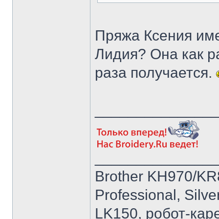
Пряжа Ксения име
Лидия? Она как р
раза получается.
______________
______________
Brother KH970/KR
Professional, Silv
LK150, робот-кар