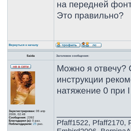
на передней фонт
Это правильно?
Вернуться к началу
Saida
Заголовок сообщения:
Можно я отвечу? 
инструкции реком
натяжение 0 при I
______________
Зарегистрирован:
06 апр
2006, 02:48
Сообщения:
2392
Pfaff1522, Pfaff2170, 
Благодарил (а):
0 раз.
Поблагодарили:
25
раз.