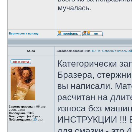
мучалась.
Вернуться к началу
Saida
Заголовок сообщения:
RE: Re: Освоение вязально
Категорически за
Бразера, стержни 
вы написали. Мат
расчитан на длит
износа без маши
Зарегистрирован:
06 апр
2006, 02:48
Сообщения:
2392
Благодарил (а):
0 раз.
ИНСТРУКЦИИ !!! 
Поблагодарили:
25
раз.
для смазки - это 