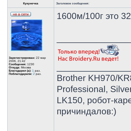
Кукунечка
Заголовок сообщения:
1600м/100г это 32
______________
Зарегистрирован:
22 мар
2006, 21:42
______________
Сообщения:
1230
Откуда:
Москва
Благодарил (а):
1
раз.
Поблагодарили:
2
раз.
Brother KH970/KR
Professional, Silv
LK150, робот-кар
причиндалов:)