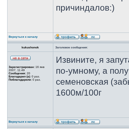
причиндалов:)
Вернуться к началу
kukushonok
Заголовок сообщения:
Извините, я запу
Зарегистрирован:
16 янв
по-умному, а полу
2007, 11:49
Сообщения:
20
Благодарил (а):
0 раз.
семеновская (заб
Поблагодарили:
0 раз.
1600м/100г
Вернуться к началу