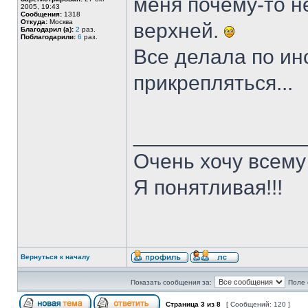
меня почему-то н
2005, 19:43
Сообщения:
1318
Откуда:
Москва
верхней.
Благодарил (а):
2
раз.
Поблагодарили:
6
раз.
Все делала по инс
прикрепляться...
______________
Очень хочу всему
Я понятливая!!!
Вернуться к началу
Показать сообщения за:
Поле 
Страница
3
из
8
[ Сообщений: 120 ]