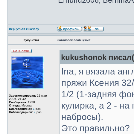
Embird2006, BerninaAr
Вернуться к началу
Кукунечка
Заголовок сообщения:
kukushonok писал(
Ina, я вязала ан
пряжи Ксения 32
1/2 (1-задняя фо
Зарегистрирован:
22 мар
2006, 21:42
Сообщения:
1230
кулирка, а 2 - н
Откуда:
Москва
Благодарил (а):
1
раз.
Поблагодарили:
2
раз.
набросы).
Это правильно?