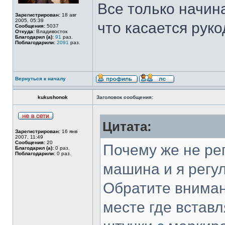
Все только начина
Зарегистрирован:
18 авг
2005, 05:39
что касается руко
Сообщения:
5037
Откуда:
Владивосток
Благодарил (а):
91
раз.
Поблагодарили:
2091
раз.
Вернуться к началу
kukushonok
Заголовок сообщения:
Цитата:
Зарегистрирован:
16 янв
2007, 11:49
Сообщения:
20
Почему же не рег
Благодарил (а):
0 раз.
Поблагодарили:
0 раз.
машина и я регу
Обратите вниман
месте где встав