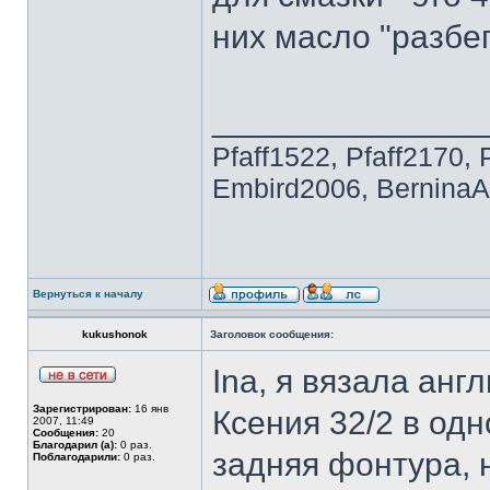
них масло "разбег
______________
Pfaff1522, Pfaff2170, 
Embird2006, BerninaAr
Вернуться к началу
kukushonok
Заголовок сообщения:
Ina, я вязала анг
Зарегистрирован:
16 янв
Ксения 32/2 в одн
2007, 11:49
Сообщения:
20
Благодарил (а):
0 раз.
задняя фонтура, н
Поблагодарили:
0 раз.