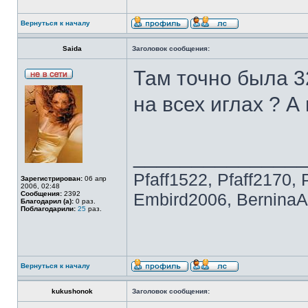
Вернуться к началу
Saida
Заголовок сообщения:
Там точно была 3
на всех иглах ? А
______________
Pfaff1522, Pfaff2170, 
Зарегистрирован:
06 апр
2006, 02:48
Сообщения:
2392
Embird2006, BerninaAr
Благодарил (а):
0 раз.
Поблагодарили:
25
раз.
Вернуться к началу
kukushonok
Заголовок сообщения: