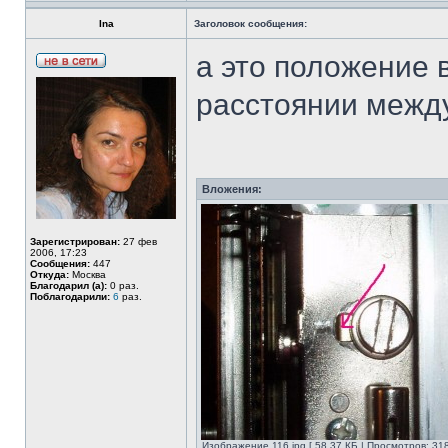
Ina
Заголовок сообщения:
а это положение
расстоянии межд
Вложения:
Зарегистрирован:
27 фев
2006, 17:23
Сообщения:
447
Откуда:
Москва
Благодарил (а):
0 раз.
Поблагодарили:
6
раз.
Изображение 116.jpg [ 58.37 КБ | Просмотров: 318