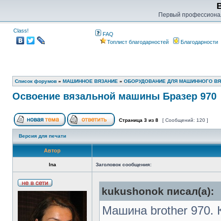
Первый профессиона
Class!
FAQ
Топлист благодарностей
Благодарности
Список форумов
»
МАШИННОЕ ВЯЗАНИЕ
»
ОБОРУДОВАНИЕ ДЛЯ МАШИННОГО В
Освоение вязальной машины Бразер 970
Страница
3
из
8
[ Сообщений: 120 ]
Версия для печати
Автор
Ina
Заголовок сообщения:
kukushonok писал(а):
Машина brother 970.