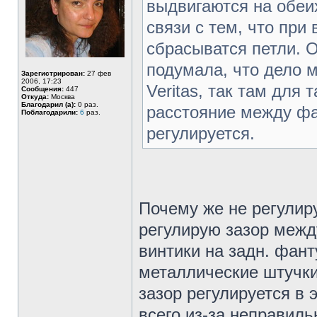
выдвигаются на обеи
связи с тем, что при
сбрасыватся петли. О
подумала, что дело м
Зарегистрирован:
27 фев
2006, 17:23
Veritas, так там для
Сообщения:
447
Откуда:
Москва
Благодарил (а):
0 раз.
расстояние между фа
Поблагодарили:
6
раз.
регулируется.
Почему же не регулиру
регулирую зазор межд
винтики на задн. фант
металлические штучки 
зазор регулируется в 
всего из-за неправиль