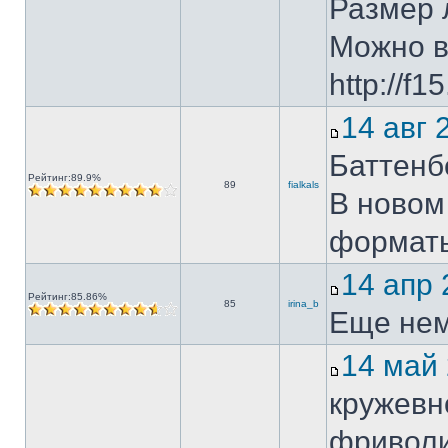
Размер 
Можно в
http://f
14 авг
Баттенб
Рейтинг:89.9%
89
fialkals
В новом
форматы
14 апр
Рейтинг:85.86%
85
irina_b
Еще немно
14 май
кружевн
фриволи