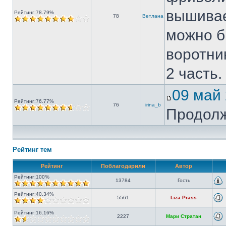
вышивае
Рейтинг:78.79%
78
Ветлана
можно б
воротни
2 часть.
09 май
Рейтинг:76.77%
76
irina_b
Продол
Рейтинг тем
Рейтинг
Поблагодарили
Автор
Рейтинг:100%
13784
Гость
Рейтинг:40.34%
5561
Liza Prass
Рейтинг:16.16%
2227
Мари Стратан