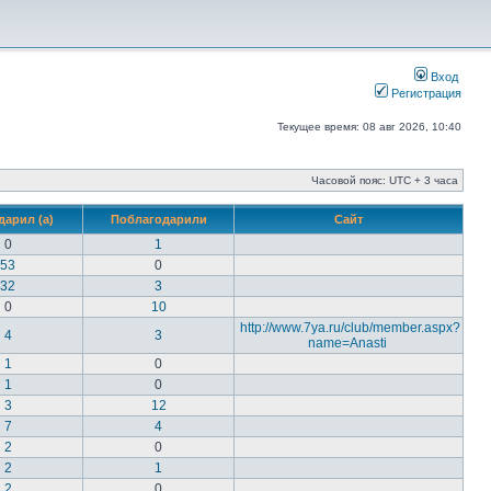
Вход
Регистрация
Текущее время: 08 авг 2026, 10:40
Часовой пояс: UTC + 3 часа
дарил (а)
Поблагодарили
Сайт
0
1
53
0
32
3
0
10
http://www.7ya.ru/club/member.aspx?
4
3
name=Anasti
1
0
1
0
3
12
7
4
2
0
2
1
2
0