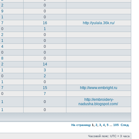
2
0
9
0
1
0
7
16
http://yulala.36k.ru/
0
1
2
0
1
0
4
0
0
0
8
0
2
14
1
3
0
2
1
0
7
15
http://www.embright.ru
0
7
http://embroidery-
1
0
nadusha.blogspot.com/
1
0
На страницу
1
,
2
,
3
,
4
,
5
...
105
След.
Часовой пояс: UTC + 3 часа