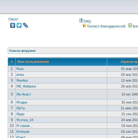
Class!
FAQ
Топлист благодарностей
Бла
Список форумов
#
Имя пользователя
Зарегист
1
Яша
01 мар 201
2
янна
03 апр 201
3
Яно4ка
12 ноя 201
4
ЯВ_Фабрика
29 апр 201
5
Яв-Анаст
10 окт 200
6
Ягодка
25 ноя 201
7
ЯрТа
21 июн 201
8
Ярдо
21 сен 201
9
Ясочка_18
24 апр 201
10
Я самая...
03 ноя 201
11
Юляшик
02 сен 201
12
Юля2
08 мар 201