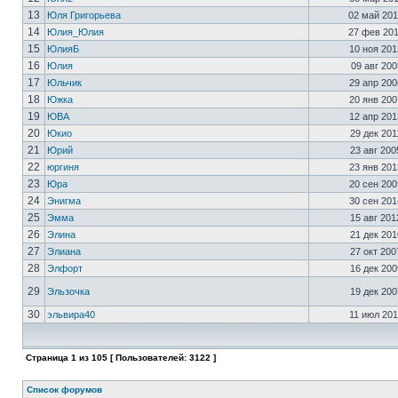
13
Юля Григорьева
02 май 201
14
Юлия_Юлия
27 фев 201
15
ЮлияБ
10 ноя 201
16
Юлия
09 авг 200
17
Юльчик
29 апр 200
18
Южка
20 янв 200
19
ЮВА
12 апр 201
20
Юкио
29 дек 201
21
Юрий
23 авг 200
22
юргиня
23 янв 201
23
Юра
20 сен 200
24
Энигма
30 сен 201
25
Эмма
15 авг 201
26
Элина
21 дек 201
27
Элиана
27 окт 200
28
Элфорт
16 дек 200
29
Эльзочка
19 дек 200
30
эльвира40
11 июл 201
Страница
1
из
105
[ Пользователей: 3122 ]
Список форумов