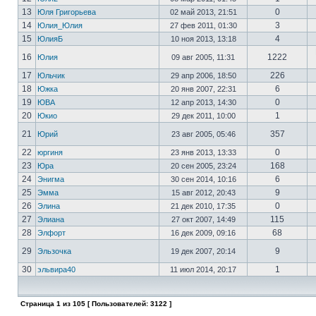
13
0
Юля Григорьева
02 май 2013, 21:51
14
3
Юлия_Юлия
27 фев 2011, 01:30
15
4
ЮлияБ
10 ноя 2013, 13:18
16
1222
Юлия
09 авг 2005, 11:31
17
226
Юльчик
29 апр 2006, 18:50
18
6
Южка
20 янв 2007, 22:31
19
0
ЮВА
12 апр 2013, 14:30
20
1
Юкио
29 дек 2011, 10:00
21
357
Юрий
23 авг 2005, 05:46
22
0
юргиня
23 янв 2013, 13:33
23
168
Юра
20 сен 2005, 23:24
24
6
Энигма
30 сен 2014, 10:16
25
9
Эмма
15 авг 2012, 20:43
26
0
Элина
21 дек 2010, 17:35
27
115
Элиана
27 окт 2007, 14:49
28
68
Элфорт
16 дек 2009, 09:16
29
9
Эльзочка
19 дек 2007, 20:14
30
1
эльвира40
11 июл 2014, 20:17
Страница
1
из
105
[ Пользователей: 3122 ]