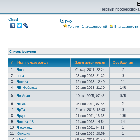
Первый профессиона
Class!
FAQ
Топлист благодарностей
Благодарности
Список форумов
#
Имя пользователя
Зарегистрирован
Сообщения
1
2
Яша
01 мар 2011, 22:24
2
0
янна
03 апр 2013, 21:32
3
11
Яно4ка
12 ноя 2013, 12:49
4
146
ЯВ_Фабрика
29 апр 2013, 21:30
5
679
Яв-Анаст
10 окт 2005, 07:48
6
2
Ягодка
25 ноя 2011, 07:38
7
0
ЯрТа
21 июн 2013, 18:03
8
106
Ярдо
21 сен 2011, 16:13
9
64
Ясочка_18
24 апр 2013, 14:54
10
1
Я самая...
03 ноя 2011, 04:51
11
1
Юляшик
02 сен 2013, 20:59
12
1
Юля2
08 мар 2011, 01:45